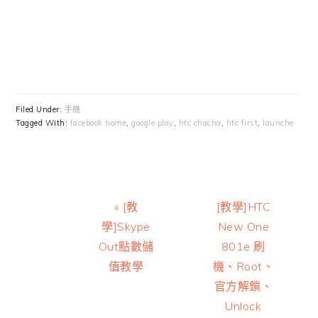
Filed Under:
手機
Tagged With:
facebook home
,
google play
,
htc chacha
,
htc first
,
launche
Previous
Next
« [教
[教學]HTC
Post:
Post:
學]Skype
New One
Out點數儲
801e 刷
值教學
機、Root、
官方解鎖、
Unlock