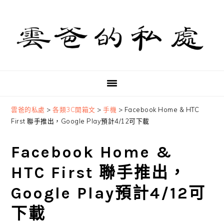
Skip
Skip
Skip
to
to
to
primary
main
primary
navigation
content
sidebar
雲爸的私處
>
各類3C開箱文
>
手機
>
Facebook Home & HTC
First 聯手推出，Google Play預計4/12可下載
Facebook Home &
HTC First 聯手推出，
Google Play預計4/12可
下載