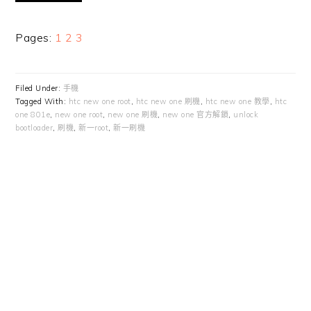
Page
Page
Page
Pages:
1
2
3
Filed Under:
手機
Tagged With:
htc new one root
,
htc new one 刷機
,
htc new one 教學
,
htc
one 801e
,
new one root
,
new one 刷機
,
new one 官方解鎖
,
unlock
bootloader
,
刷機
,
新一root
,
新一刷機
Primary
Sidebar