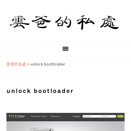
Skip
Skip
Skip
to
to
to
primary
main
primary
navigation
content
sidebar
雲爸的私處
>
unlock bootloader
unlock bootloader