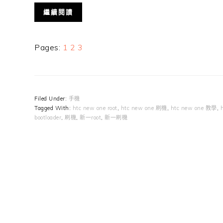
繼續閱讀
Page
Page
Page
Pages:
1
2
3
Filed Under:
手機
Tagged With:
htc new one root
,
htc new one 刷機
,
htc new one 教學
,
bootloader
,
刷機
,
新一root
,
新一刷機