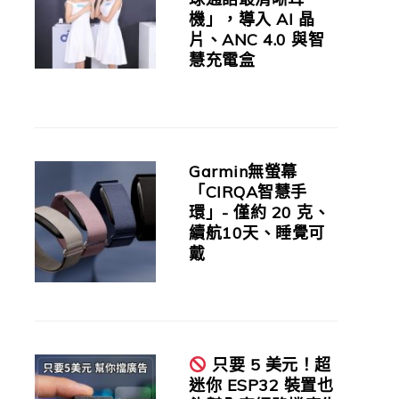
機」，導入 AI 晶
片、ANC 4.0 與智
慧充電盒
Garmin無螢幕
「CIRQA智慧手
環」- 僅約 20 克、
續航10天、睡覺可
戴
只要 5 美元！超
迷你 ESP32 裝置也