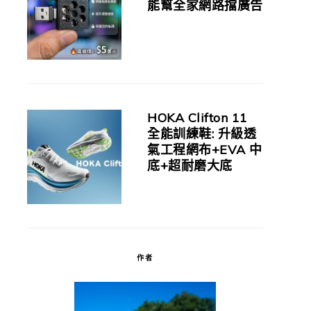
能幫全家網路擋廣告
HOKA Clifton 11
全能訓練鞋: 升級透
氣工程網布+EVA 中
底+超耐磨大底
作者