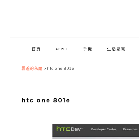
Skip
Skip
Skip
to
to
to
primary
main
primary
navigation
content
sidebar
首頁
APPLE
手機
生活家電
雲爸的私處
>
htc one 801e
htc one 801e