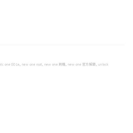
htc one 801e
,
new one root
,
new one 刷機
,
new one 官方解鎖
,
unlock