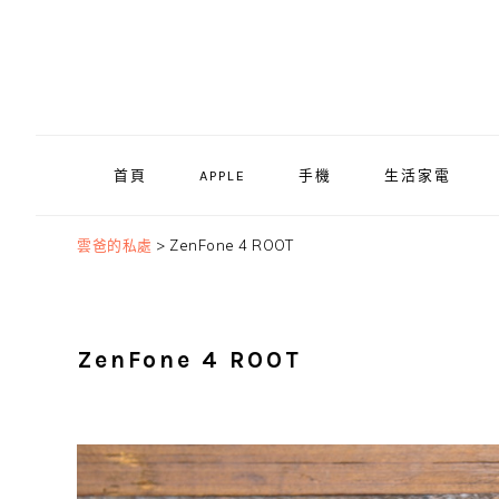
Skip
Skip
Skip
to
to
to
primary
main
primary
navigation
content
sidebar
首頁
APPLE
手機
生活家電
雲爸的私處
>
ZenFone 4 ROOT
ZenFone 4 ROOT