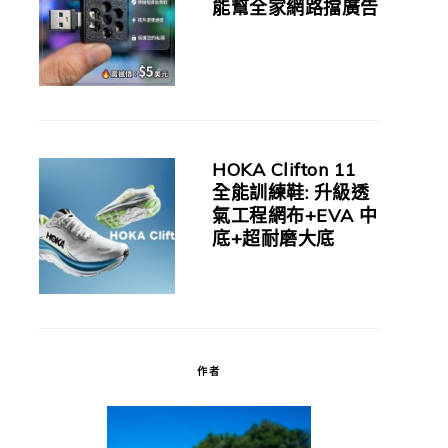
能幫全家網路擋廣告
HOKA Clifton 11
全能訓練鞋: 升級透
氣工程網布+EVA 中
底+超耐磨大底
作者