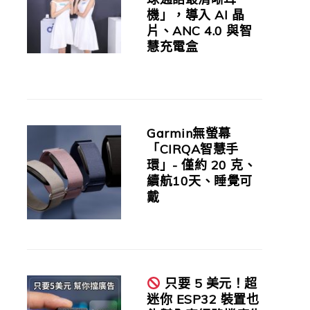
機」，導入 AI 晶
片、ANC 4.0 與智
慧充電盒
Garmin無螢幕
「CIRQA智慧手
環」- 僅約 20 克、
續航10天、睡覺可
戴
只要 5 美元！超
迷你 ESP32 裝置也