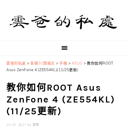
Skip
Skip
Skip
to
to
to
primary
main
primary
navigation
content
sidebar
雲爸的私處
>
各類3C開箱文
>
手機
>
ASUS
>
教你如何ROOT
Asus ZenFone 4 (ZE554KL)(11/25更新)
教你如何ROOT Asus
ZenFone 4 (ZE554KL)
(11/25更新)
10 15, 2017
by
雷禪