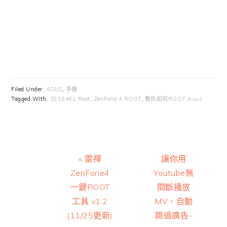
Filed Under:
ASUS
,
手機
Tagged With:
ZE554KL Root
,
ZenFone 4 ROOT
,
教你如何ROOT Asus
Previous
Next
« 雷禪
讓你用
Post:
Post:
ZenFone4
Youtube無
一鍵ROOT
間斷播放
工具 v1.2
MV、自動
(11/25更新)
跳過廣告-