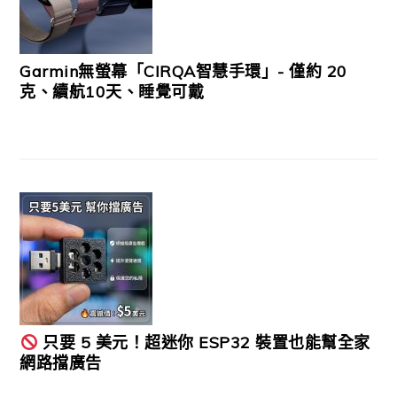
Garmin無螢幕「CIRQA智慧手環」- 僅約 20
克、續航10天、睡覺可戴
只要 5 美元！超迷你 ESP32 裝置也能幫全家
網路擋廣告