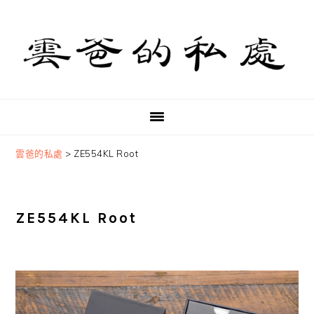
Skip
Skip
Skip
to
to
to
primary
main
primary
navigation
content
sidebar
雲爸的私處
>
ZE554KL Root
ZE554KL Root