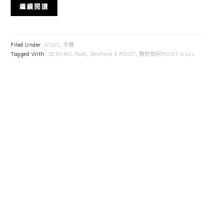
繼續閱讀
Filed Under:
ASUS
,
手機
Tagged With:
ZE554KL Root
,
ZenFone 4 ROOT
,
教你如何ROOT Asus
Primary
Sidebar