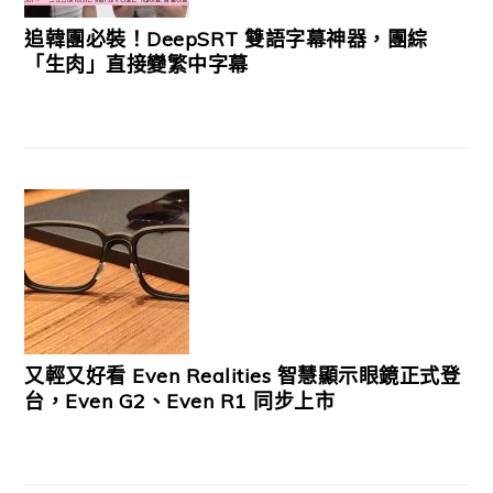
追韓團必裝！DeepSRT 雙語字幕神器，團綜
「生肉」直接變繁中字幕
又輕又好看 Even Realities 智慧顯示眼鏡正式登
台，Even G2、Even R1 同步上市