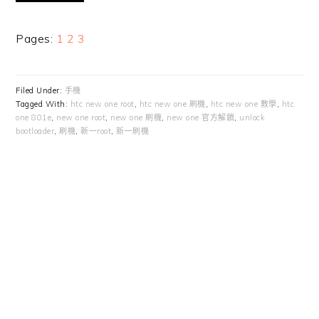
Page
Page
Page
Pages:
1
2
3
Filed Under:
手機
Tagged With:
htc new one root
,
htc new one 刷機
,
htc new one 教學
,
htc
one 801e
,
new one root
,
new one 刷機
,
new one 官方解鎖
,
unlock
bootloader
,
刷機
,
新一root
,
新一刷機
Primary
Sidebar