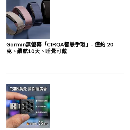
Garmin無螢幕「CIRQA智慧手環」- 僅約 20
克、續航10天、睡覺可戴