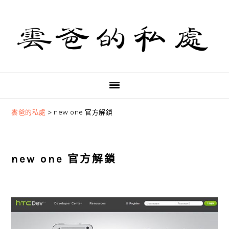
Skip
Skip
Skip
to
to
to
primary
main
primary
navigation
content
sidebar
雲爸的私處
>
new one 官方解鎖
new one 官方解鎖