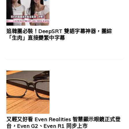
追韓團必裝！DeepSRT 雙語字幕神器，團綜
「生肉」直接變繁中字幕
又輕又好看 Even Realities 智慧顯示眼鏡正式登
台，Even G2、Even R1 同步上市