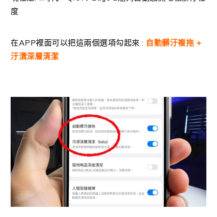
度
在APP裡面可以把這兩個選項勾起來 :
自動髒
汙
複拖 +
汙漬深層清潔