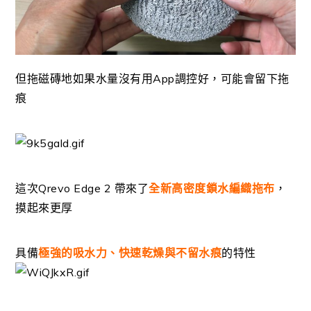
但拖磁磚地
如果水量沒有用App調控好，可能會留下拖
痕
這次Qrevo Edge 2 帶來了
全新高密度鎖水編織拖布
，
摸起來更厚
具備
極強的吸水力、快速乾燥與不留水痕
的特性