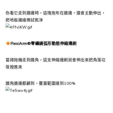
你看它走到牆邊時，這塊拖布在牆邊，還會主動伸出，
把地板邊緣擦拭乾淨
FlexiArm®零纏繞弧形動態伸縮邊刷
當掃拖機走到牆角，這支伸縮邊刷就會伸出來把角落垃
圾撥進來
牆角牆邊都顧到，覆蓋範圍達到100%