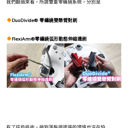
我們翻過來看，所謂雙重零纏繞系統，
分別是
DuoDivide® 零纏繞雙懸臂對刷
FlexiArm®零纏繞弧形動態伸縮邊刷
有了這些技術，碰到落髮很誇張的環境也沒在怕