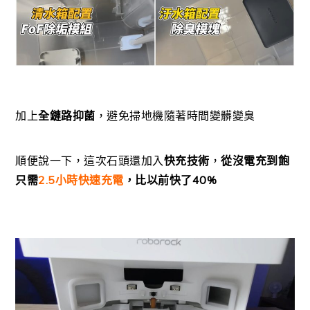
加上
全鏈路抑菌
，避免掃地機隨著時間變髒變臭
順便說一下，這次石頭還加入
快充技術
，
從沒電充到飽
只需
2.5小時快速充電
，比以前快了40%