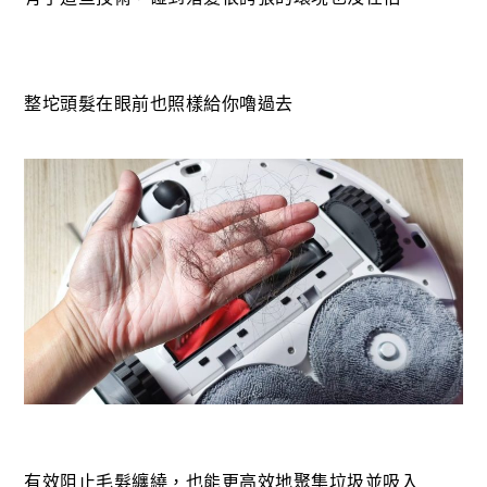
整坨頭髮在眼前也照樣給你嚕過去
有效阻止毛髮纏繞，也能更高效地聚集垃圾並吸入