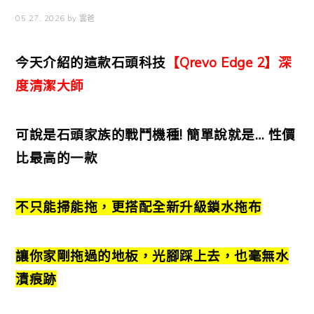
05 27, 2026
by
雲爸
今天介紹的這款石頭科技
【Qrevo Edge 2】
深
度清潔大師
可說是石頭家族的戰鬥機種! 簡單說就是… 性價
比最高的一款
不只能掃能拖，更搭配全新升級鎖水拖布
讓你家剛拖過的地板，光腳踩上去，也毫無水
漬痕跡