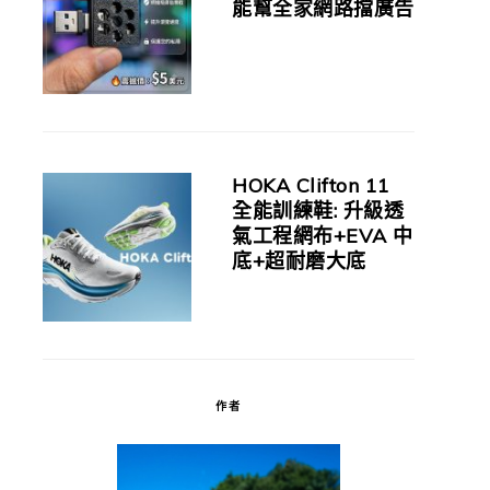
能幫全家網路擋廣告
HOKA Clifton 11
全能訓練鞋: 升級透
氣工程網布+EVA 中
底+超耐磨大底
作者