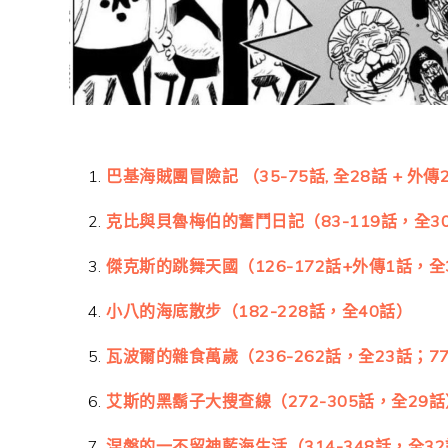
巴基海賊團冒險記 （35-75話, 全28話 + 外
克比與貝魯梅伯的奮鬥日記（83-119話，全30
傑克斯的跳舞天國（126-172話+外傳1話，全
小八的海底散步（182-228話，全40話）
瓦波爾的雜食萬歲（236-262話，全23話；7
艾斯的黑鬍子大搜查線（272-305話，全29話
涅槃的一不留神藍海生活（314-348話，全3