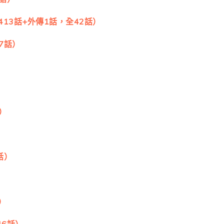
413話+外傳1話，全42話）
全7話）
）
話）
）
46話）