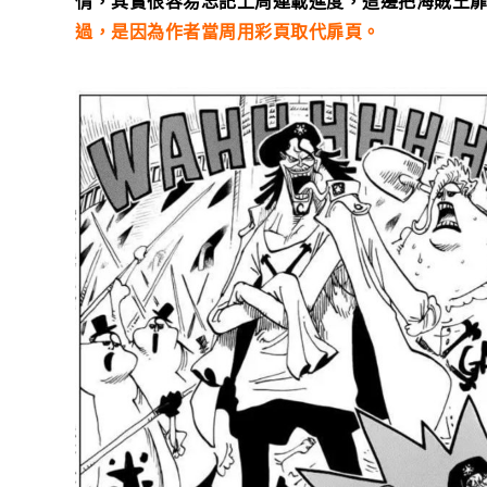
情，其實很容易忘記上周連載進度，這邊把海賊王
過，是因為作者當周用彩頁取代扉頁。