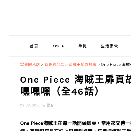
Skip
Skip
Skip
to
to
to
primary
main
primary
navigation
content
sidebar
首頁
APPLE
手機
生活家電
雲爸的私處
>
有趣的分享
>
海賊王扉頁故事
>
One Piece
One Piece 海賊王扉
嘿嘿嘿（全46話）
09 08, 2025
by
雲爸
One Piece海賊王在每一話開頭扉頁，常用來交