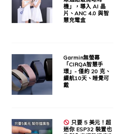
機」，導入 AI 晶
片、ANC 4.0 與智
慧充電盒
Garmin無螢幕
「CIRQA智慧手
環」- 僅約 20 克、
續航10天、睡覺可
戴
只要 5 美元！超
迷你 ESP32 裝置也