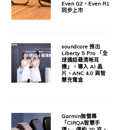
Even G2、Even R1
同步上市
soundcore 推出
Liberty 5 Pro 「全
球通話最清晰耳
機」，導入 AI 晶
片、ANC 4.0 與智
慧充電盒
Garmin無螢幕
「CIRQA智慧手
環」- 僅約 20 克、