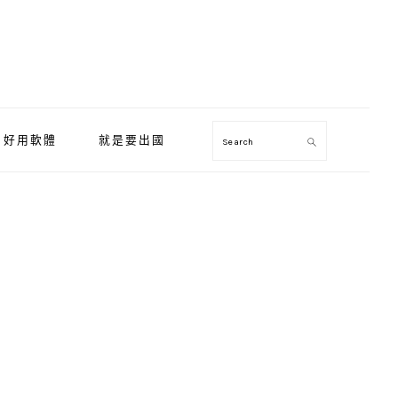
好用軟體
就是要出國
Search
Primary
Sidebar