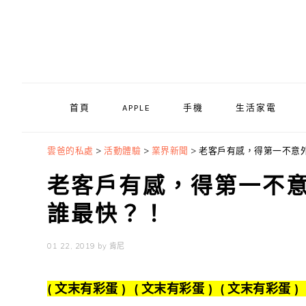
Skip
Skip
Skip
to
to
to
primary
main
primary
navigation
content
sidebar
首頁
APPLE
手機
生活家電
雲爸的私處
>
活動體驗
>
業界新聞
>
老客戶有感，得第一不意外！
老客戶有感，得第一不意外
誰最快？！
01 22, 2019
by
肯尼
(
文末有彩蛋 ) ( 文末有彩蛋 ) ( 文末有彩蛋 