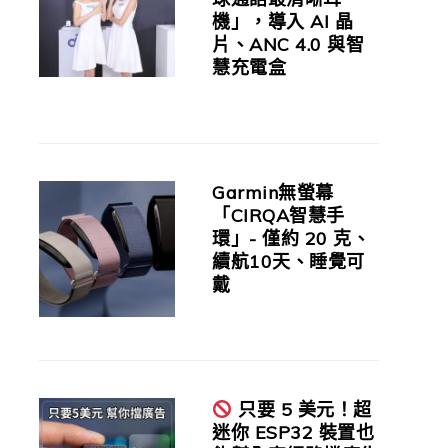
機」，導入 AI 晶
片、ANC 4.0 與智
慧充電盒
Garmin無螢幕
「CIRQA智慧手
環」- 僅約 20 克、
續航10天、睡覺可
戴
只要 5 美元！超
迷你 ESP32 裝置也