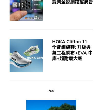
能幫全家網路擋廣告
HOKA Clifton 11
全能訓練鞋: 升級透
氣工程網布+EVA 中
底+超耐磨大底
作者