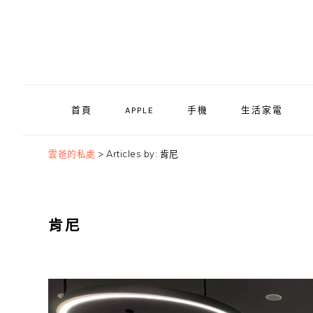
Skip
Skip
Skip
to
to
to
primary
main
primary
navigation
content
sidebar
首頁
APPLE
手機
生活家電
雲爸的私處
>
Articles by: 肯尼
肯尼