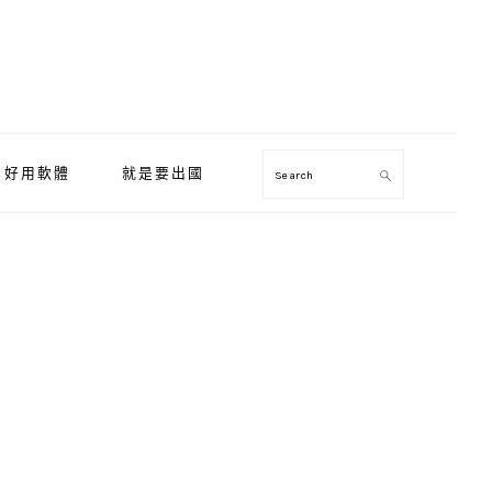
好用軟體
就是要出國
Search
Primary
Sidebar