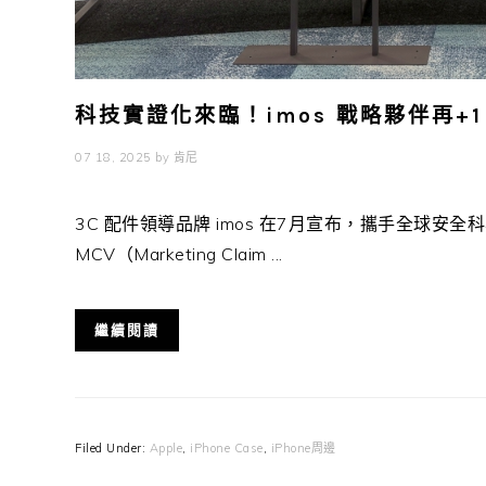
科技實證化來臨！imos 戰略夥伴再+
07 18, 2025
by
肯尼
3C 配件領導品牌 imos 在7月宣布，攜手全球安全科學
MCV（Marketing Claim ...
繼續閱讀
Filed Under:
Apple
,
iPhone Case
,
iPhone周邊