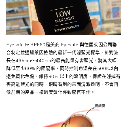
Eyesafe ® RPF60是美商 Eyesafe 與德國萊因公司聯
合制定並通過萊因檢驗的最新一代濾藍光標準，針對波
長在435nm～440nm的最高能量有害藍光，將其大幅
降低至少60% 的阻隔率，同時控制色溫差在500K以內
避免黃化色偏，維持80% 以上的流明度，保證在濾掉有
害高能藍光的同時，眼睛看到的畫面清澈透明，不會再
像前期的產品一樣過度黃化導致感官不佳。