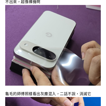
不出來，超像裸機啊
龜毛的師傅照樣看出灰塵混入，二話不說，消滅它