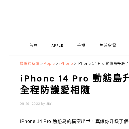
Skip
Skip
Skip
to
to
to
primary
main
primary
navigation
content
sidebar
首頁
APPLE
手機
生活家電
雲爸的私處
>
Apple
>
iPhone
>
iPhone 14 Pro 動態島
iPhone 14 Pro 動
全程防護愛相隨
09 29, 2022
by
肯尼
iPhone 14 Pro 動態島的橫空出世，真讓你升級了