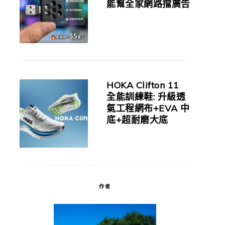
能幫全家網路擋廣告
HOKA Clifton 11
全能訓練鞋: 升級透
氣工程網布+EVA 中
底+超耐磨大底
作者