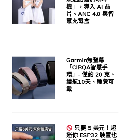
機」，導入 AI 晶
片、ANC 4.0 與智
慧充電盒
Garmin無螢幕
「CIRQA智慧手
環」- 僅約 20 克、
續航10天、睡覺可
戴
只要 5 美元！超
迷你 ESP32 裝置也