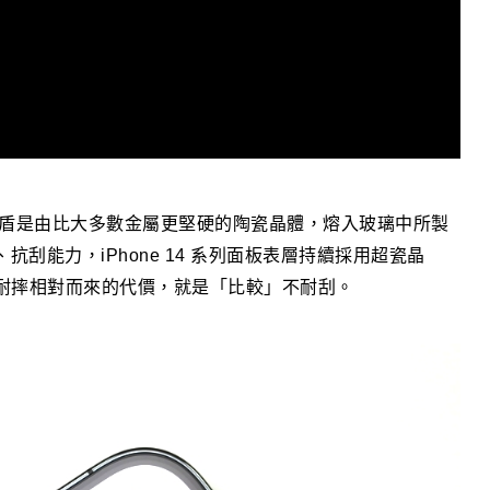
，超瓷晶盾是由比大多數金屬更堅硬的陶瓷晶體，熔入玻璃中所製
抗刮能力，iPhone 14 系列面板表層持續採用超瓷晶
耐摔相對而來的代價，就是「比較」不耐刮。