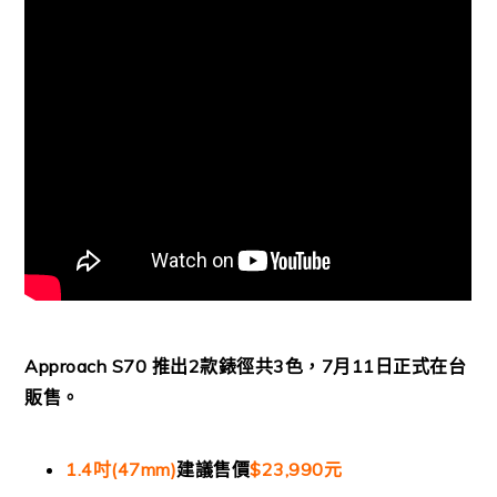
Approach S70
推出
2
款錶徑共
3
色，
7
月
11
日正式在台
販售。
1.4
吋
(47mm)
建議售價
$23,990
元