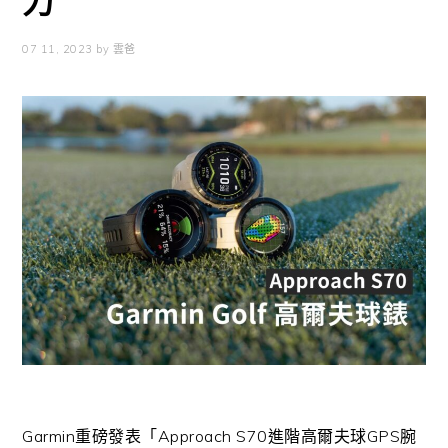
力
07 11, 2023
by
雲爸
Garmin
重磅發表「
Approach S70
進階高爾夫球
GPS
腕