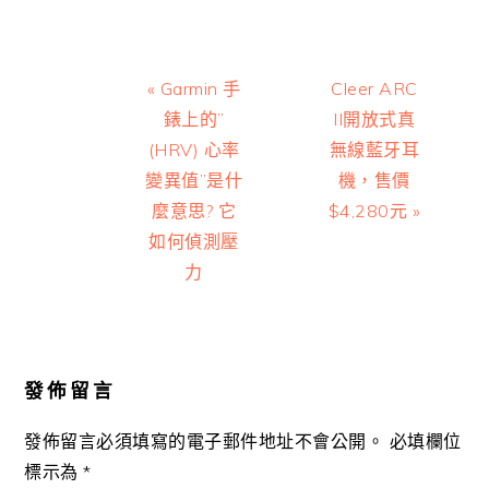
Previous
Next
« Garmin 手
Cleer ARC
Post:
Post:
錶上的”
II開放式真
(HRV) 心率
無線藍牙耳
變異值”是什
機，售價
麼意思? 它
$4,280元 »
如何偵測壓
力
Reader
Interactions
發佈留言
發佈留言必須填寫的電子郵件地址不會公開。
必填欄位
標示為
*