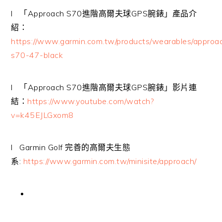
l
「
Approach S70
進階高爾夫球
GPS
腕錶」產品介
紹：
https://www.garmin.com.tw/products/wearables/approa
s70-47-black
l
「
Approach S70
進階高爾夫球
GPS
腕錶」影片連
結：
https://www.youtube.com/watch?
v=k45EJLGxom8
l
Garmin Golf
完善的高爾夫生態
系
:
https://www.garmin.com.tw/minisite/approach/