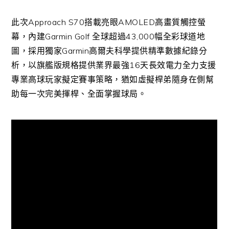
此次
Approach S70
搭載亮眼
AMOLED
高畫質觸控螢
幕，內建
Garmin Golf
全球超過
43,000
幅全彩球道地
圖，採用獨家
Garmin
高爾夫科學提供精準數據紀錄分
析，以旗艦版規格提供業界最強
16
天長效電力全力支援
專業高球玩家擬定賽事策略，猶如虛擬桿弟隨身在側幫
助每一次完美揮桿、全面掌握球局。