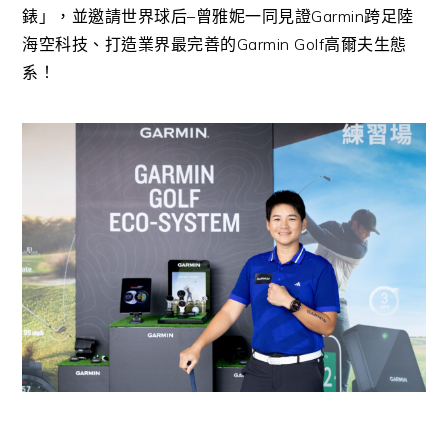
錶」，並邀請世界球后
–
曾雅妮一同見證
Garmin
跨足陸
海空科技、打造業界最完善的
Garmin Golf
高爾夫生態
系！