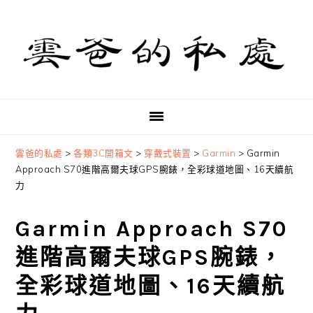
Skip
Skip
Skip
to
to
to
primary
main
primary
navigation
content
sidebar
雲爸的私處
>
各類3C開箱文
>
穿戴式裝置
>
Garmin
>
Garmin
Approach S70進階高爾夫球GPS腕錶，全彩球道地圖、16天續航
力
Garmin Approach S70
進階高爾夫球GPS腕錶，
全彩球道地圖、16天續航