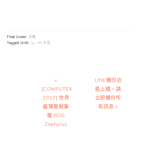
Filed Under:
手機
Tagged With:
lg v30 外型
Previous
Next
«
LINE備份功
Post:
Post:
[COMPUTEX
能上線，請
2017] 世界
立即備份所
最薄電競筆
有訊息 »
電 ROG
Zephyrus