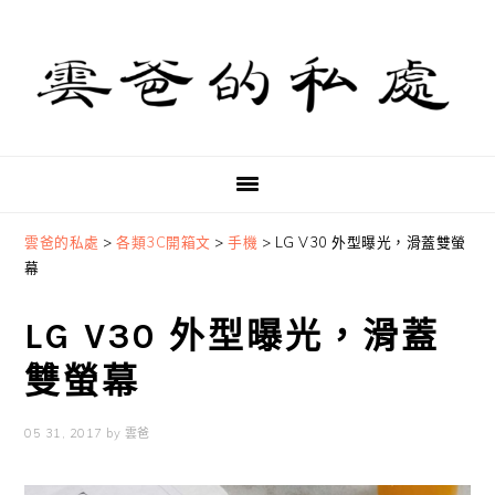
Skip
Skip
Skip
to
to
to
primary
main
primary
navigation
content
sidebar
雲爸的私處
>
各類3C開箱文
>
手機
>
LG V30 外型曝光，滑蓋雙螢
幕
LG V30 外型曝光，滑蓋
雙螢幕
05 31, 2017
by
雲爸