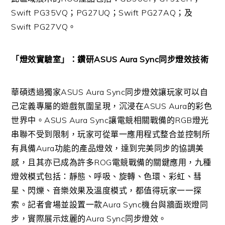
Swift PG35VQ；PG27UQ；Swift PG27AQ；及
Swift PG27VQ。
「燈效實驗室」：鑽研ASUS Aura Sync同步燈效技術
華碩透過獨家ASUS Aura Sync同步燈效讓玩家可以自
己定義專屬的遊戲氛圍呈現，沉浸在ASUS Aura的彩色
世界中。ASUS Aura Sync讓電競相關戰備的RGB燈光
串聯不受到限制，玩家可從單一應用程式整合並控制所
有具備Aura功能的產品燈效，達到完美同步的協調美
感，且其亦已成為許多ROG電競戰備的關鍵應用，九種
燈效模式包括：靜態、呼吸、旋轉、色環、彩虹、彗
星、閃爍、音樂效果及溫度模式，都值得玩家一一探
索。記者會場並設置一款Aura Sync機台與牆面崁燈同
步，實際展示炫麗的Aura Sync同步燈效。