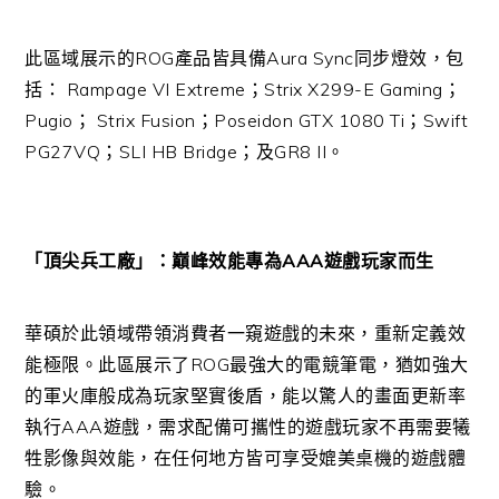
此區域展示的ROG產品皆具備Aura Sync同步燈效，包
括： Rampage VI Extreme；Strix X299-E Gaming；
Pugio； Strix Fusion；Poseidon GTX 1080 Ti；Swift
PG27VQ；SLI HB Bridge；及GR8 II。
「頂尖兵工廠」：巔峰效能專為AAA遊戲玩家而生
華碩於此領域帶領消費者一窺遊戲的未來，重新定義效
能極限。此區展示了ROG最強大的電競筆電，猶如強大
的軍火庫般成為玩家堅實後盾，能以驚人的畫面更新率
執行AAA遊戲，需求配備可攜性的遊戲玩家不再需要犧
牲影像與效能，在任何地方皆可享受媲美桌機的遊戲體
驗。