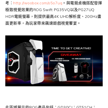
考：
http://woobox.com/o5o7uq
。與電競桌機搭配發揮
極致視覺效果的ROG Swift PG35VQ以及PG27UQ
HDR電競螢幕，則提供最高4K UHD解析度、200Hz畫
面更新率，為玩家帶來飆速遊戲視覺饗宴。
此區域展示的ROG產品包括：GD30CI；GT51CH；