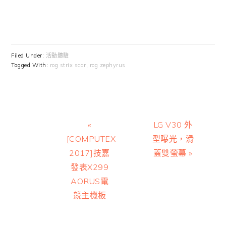
Filed Under:
活動體驗
Tagged With:
rog strix scar
,
rog zephyrus
Previous
Next
«
LG V30 外
Post:
Post:
[COMPUTEX
型曝光，滑
2017]技嘉
蓋雙螢幕 »
發表X299
AORUS電
競主機板