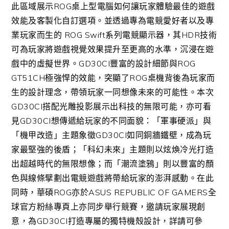
此區域展示ROG桌上型電腦如何讓玩家體驗最佳的遊戲
效能及客製化自訂選項。並透過專為電競愛好者以及專
業玩家而生的 ROG Swift系列電競顯示器，其HDR技術
可為玩家將遊戲視覺效果提升至更高的水準，沉浸在遊
戲中的虛擬世界。GD30CI豐富的設計細節與ROG
GT51CH極強悍的效能，突顯了ROG桌機背後為玩家而
生的設計理念，帶領玩家一同想像未來的可能性。本次
GD30CI搭配光雕投影展示出科技的無限可能，亦可看
見GD30CI想傳遞給玩家的不同面貌：「軍事硬派」與
「機甲改造」主題象徵GD30CI如同銅牆鐵壁，成為玩
家最堅強的後盾；「科幻未來」主題則以炫煥冷光打造
出超越時代的無限想像；而「潮流塗鴉」則以豐富的顏
色與線條擘劃出電競遊戲將帶給玩家的澎湃感動。在此
同時，華碩ROG亦於ASUS REPUBLIC OF GAMERS全
球官方粉絲專頁上亦同步舉行競賽，邀請玩家展現創
意，為GD30CI打造專屬的獨特機殼設計，詳請可參