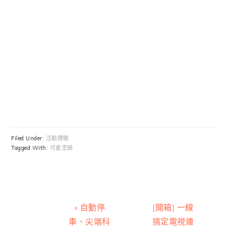
Filed Under:
活動體驗
Tagged With:
可愛塗鴉
Previous
Next
« 自動停
[開箱] 一線
Post:
Post:
車、尖端科
搞定電視連