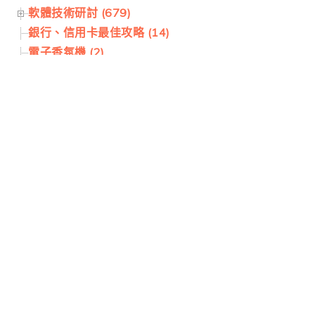
軟體技術研討 (679)
銀行、信用卡最佳攻略 (14)
電子香氛機 (2)
電競周邊 (45)
瀏覽量
本日人氣：1,397
總瀏覽量：99,244,226