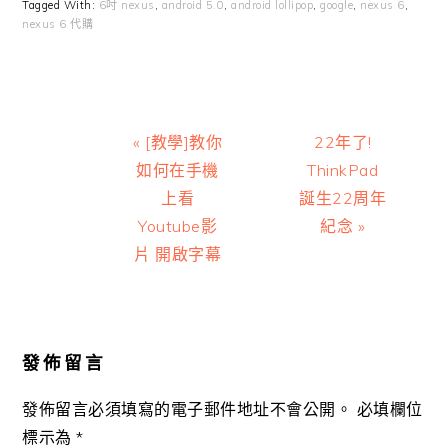
Tagged With:
6吋 nexus
,
android 5.0
,
android lollipop
,
google
,
nexus 6
,
nexus 6 代購
Previous
Next
« [教學]教你
22年了!
Post:
Post:
如何在手機
ThinkPad
上看
誕生22周年
Youtube影
紀念 »
片 開啟字幕
Reader
Interactions
發佈留言
發佈留言必須填寫的電子郵件地址不會公開。
必填欄位
標示為
*