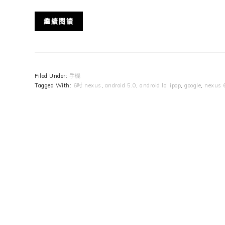
繼續閱讀
Filed Under:
手機
Tagged With:
6吋 nexus
,
android 5.0
,
android lollipop
,
google
,
nexus 