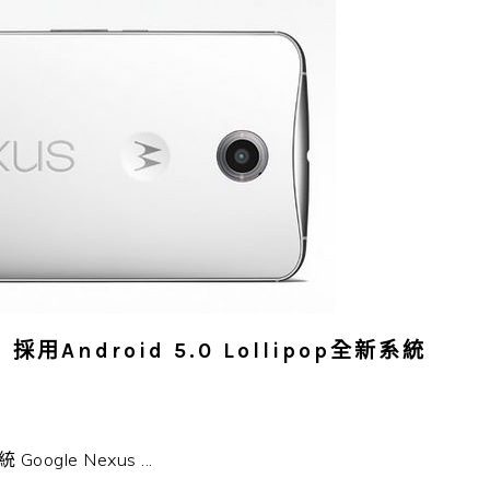
 採用Android 5.0 Lollipop全新系統
oogle Nexus ...