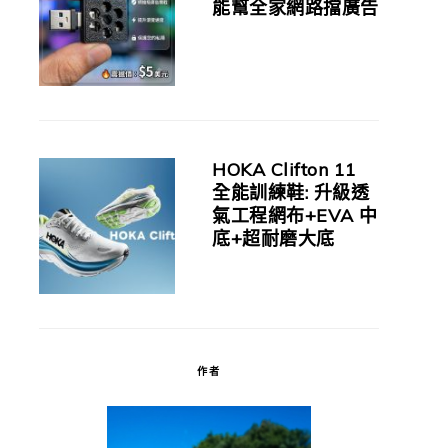
能幫全家網路擋廣告
HOKA Clifton 11
全能訓練鞋: 升級透
氣工程網布+EVA 中
底+超耐磨大底
作者