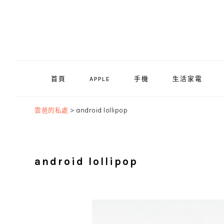
Skip
Skip
Skip
to
to
to
primary
main
primary
navigation
content
sidebar
首頁
APPLE
手機
生活家電
雲爸的私處
>
android lollipop
android lollipop