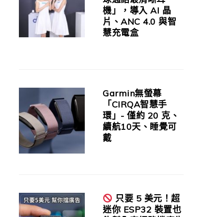
機」，導入 AI 晶
片、ANC 4.0 與智
慧充電盒
Garmin無螢幕
「CIRQA智慧手
環」- 僅約 20 克、
續航10天、睡覺可
戴
只要 5 美元！超
迷你 ESP32 裝置也