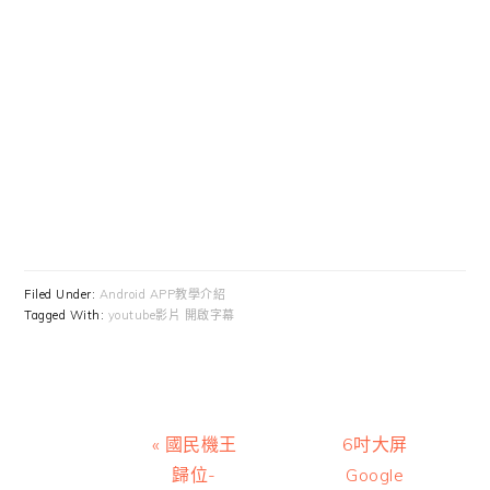
Filed Under:
Android APP教學介紹
Tagged With:
youtube影片 開啟字幕
Previous
Next
« 國民機王
6吋大屏
Post:
Post:
歸位-
Google