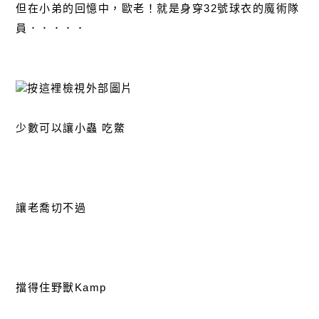
但在小弟的回憶中，歐老！就是身穿32號球衣的魔術隊
員．．．．．
少數可以讓小蟲 吃鱉
讓老喬切不過
擋得住野獸Kamp