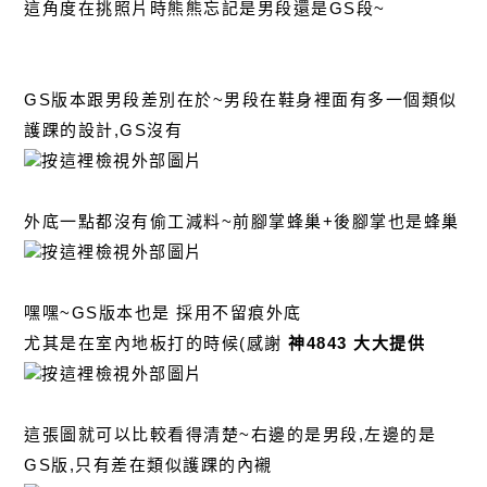
這角度在挑照片時熊熊忘記是男段還是GS段~
GS版本跟男段差別在於~男段在鞋身裡面有多一個類似
護踝的設計,GS沒有
外底一點都沒有偷工減料~前腳掌蜂巢+後腳掌也是蜂巢
嘿嘿~GS版本也是 採用不留痕外底
尤其是在室內地板打的時候(感謝
神4843 大大提供
這張圖就可以比較看得清楚~右邊的是男段,左邊的是
GS版,只有差在類似護踝的內襯