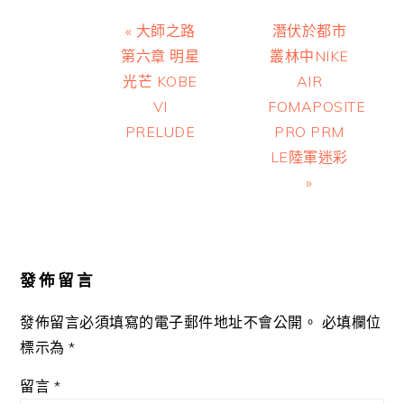
Previous
Next
« 大師之路
潛伏於都市
Post:
Post:
第六章 明星
叢林中NIKE
光芒 KOBE
AIR
VI
FOMAPOSITE
PRELUDE
PRO PRM
LE陸軍迷彩
»
Reader
Interactions
發佈留言
發佈留言必須填寫的電子郵件地址不會公開。
必填欄位
標示為
*
留言
*