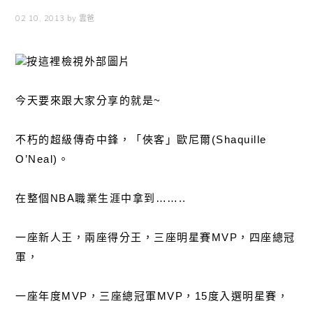
02 10, 2013
by
雲爸
今天要來跟大家分享的就是~
不朽的超級傳奇中鋒，「俠客」歐尼爾(Shaquille
O’Neal)。
在整個NBA職業生涯中拿到……..
一座新人王，兩座得分王，三座明星賽MVP，四座總冠
軍，
一座年度MVP，三座總冠軍MVP，15度入選明星賽，