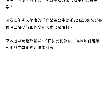
等，
因為去年季末復出的喬登帶領公牛整季72勝10敗火熱的
表現已經提前宣佈今年大家只是陪打。
東區冠軍賽也輕鬆以4-0橫掃魔術報仇。讓歐尼爾連續
三年都在季後賽吞鴨蛋回家。