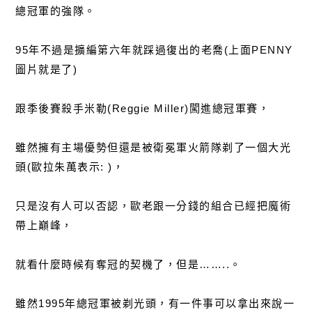
總冠軍的強隊。
95年不過是擴編第六年就踩過復出的老喬(上面PENNY
圖片就是了)
跟季後賽殺手米勒(Reggie Miller)闖進總冠軍賽，
雖然擁有主場優勢但還是被衛冕軍火箭隊剃了一個大光
頭(歐拉朱萬表示: )，
只是沒有人可以否認，歐老跟一分錢的組合已經把魔術
帶上巔峰，
就看什麼時候有奪冠的契機了，但是……..。
雖然1995年總冠軍被剃光頭，有一件事可以拿出來說一