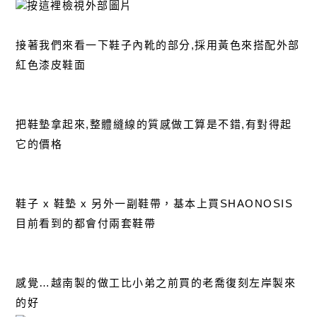
接著我們來看一下鞋子內靴的部分,採用黃色來搭配外部
紅色漆皮鞋面
把鞋墊拿起來,整體縫線的質感做工算是不錯,有對得起
它的價格
鞋子 x 鞋墊 x 另外一副鞋帶，基本上買SHAONOSIS
目前看到的都會付兩套鞋帶
感覺…越南製的做工比小弟之前買的老喬復刻左岸製來
的好