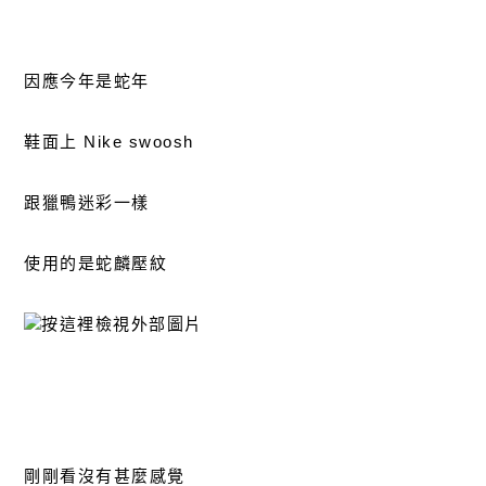
因應今年是蛇年
鞋面上 Nike swoosh
跟獵鴨迷彩一樣
使用的是蛇麟壓紋
剛剛看沒有甚麼感覺