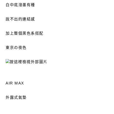
白中底潑墨有種
說不出的連結感
加上整個黑色系搭配
東京の夜色
AIR MAX
外露式氣墊