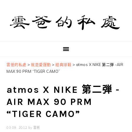
Skip
Skip
Skip
to
to
to
primary
main
primary
navigation
content
sidebar
雲爸的私處
>
就是愛運動
>
經典球鞋
>
atmos X NIKE 第二弾 -AIR
MAX 90 PRM “TIGER CAMO”
atmos X NIKE 第二弾 -
AIR MAX 90 PRM
“TIGER CAMO”
03 09, 2012
by
雲爸