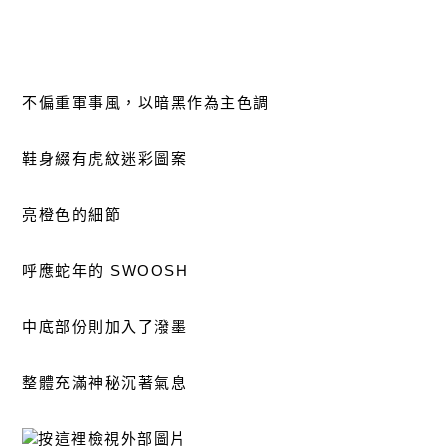
不偏重軍事風，以暗黑作為主色調
鞋身綴有虎紋迷彩圖案
亮橙色的細節
呼應蛇年的 SWOOSH
中底部份則加入了潑墨
整體充滿神秘沉著氣息