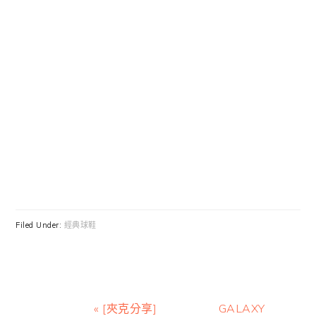
Filed Under:
經典球鞋
Previous
Next
« [夾克分享]
GALAXY