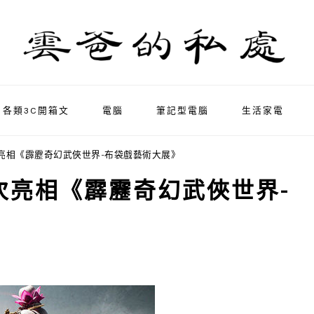
各類3C開箱文
電腦
筆記型電腦
生活家電
亮相《霹靂奇幻武俠世界-布袋戲藝術大展》
次亮相《霹靂奇幻武俠世界-