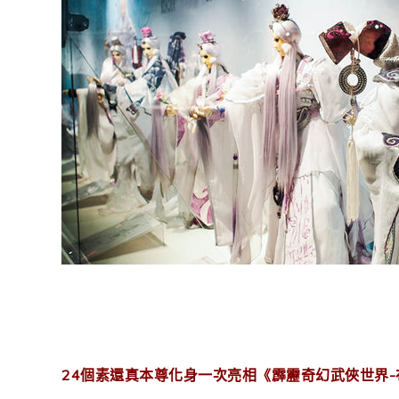
24個素還真本尊化身一次亮相《霹靂奇幻武俠世界