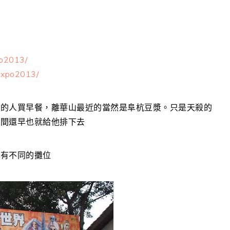
xpo2013/
iexpo2013/
識的人買早餐，離華山最近的當然是阜杭豆漿。只是天殺的
時間還早也就給他排下去
都有不同的攤位