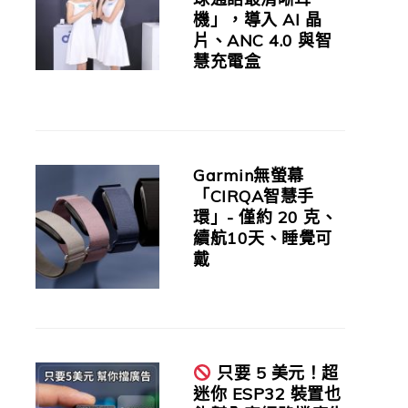
機」，導入 AI 晶
片、ANC 4.0 與智
慧充電盒
Garmin無螢幕
「CIRQA智慧手
環」- 僅約 20 克、
續航10天、睡覺可
戴
只要 5 美元！超
迷你 ESP32 裝置也