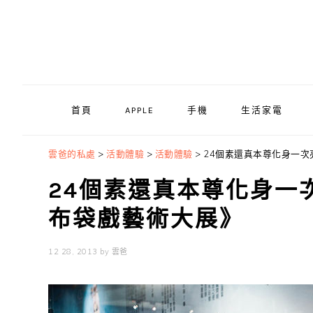
Skip
Skip
Skip
to
to
to
primary
main
primary
navigation
content
sidebar
首頁
APPLE
手機
生活家電
雲爸的私處
>
活動體驗
>
活動體驗
>
24個素還真本尊化身一次
24個素還真本尊化身一
布袋戲藝術大展》
12 28, 2013
by
雲爸