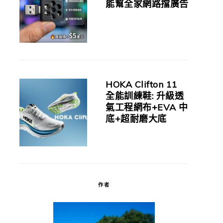
能幫全家網路擋廣告
HOKA Clifton 11
全能訓練鞋: 升級透
氣工程網布+EVA 中
底+超耐磨大底
作者