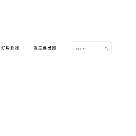
好用軟體
就是要出國
Search
Primary
Sidebar