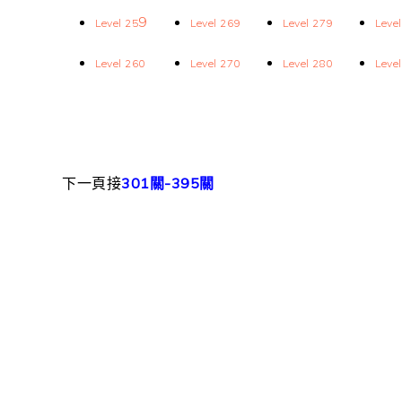
9
Level
25
Level 269
Level 279
Leve
Level 260
Level 270
Level 280
Leve
下一頁接
301關-395關