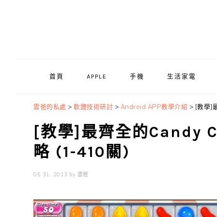
Skip
Skip
Skip
to
to
to
primary
main
primary
navigation
content
sidebar
首頁
APPLE
手機
生活家電
雲爸的私處
>
軟體技術研討
>
Android APP教學介紹
>
[教學]
[教學]最齊全的Candy 
略 (1-410關)
05 31, 2013
by
雲爸