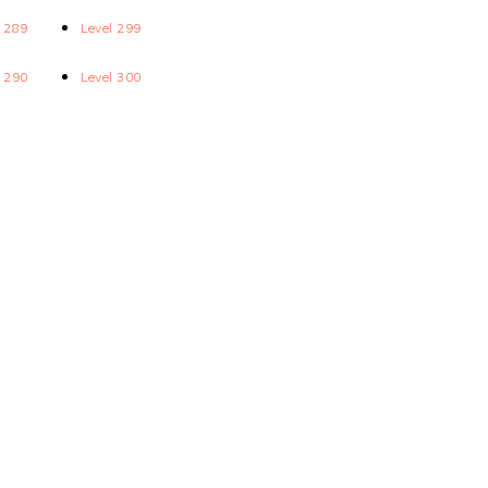
l 289
Level 299
l 290
Level 300