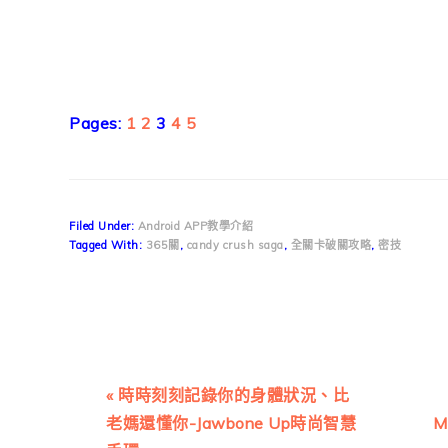
Page
Page
Page
Page
Page
Pages:
1
2
3
4
5
Filed Under:
Android APP教學介紹
Tagged With:
365關
,
candy crush saga
,
全關卡破關攻略
,
密技
Previous
« 時時刻刻記錄你的身體狀況、比
Post:
老媽還懂你-Jawbone Up時尚智慧
M