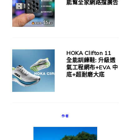
能幫全家網路擋廣告
HOKA Clifton 11
全能訓練鞋: 升級透
氣工程網布+EVA 中
底+超耐磨大底
作者