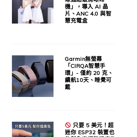
機」，導入 AI 晶
片、ANC 4.0 與智
慧充電盒
Garmin無螢幕
「CIRQA智慧手
環」- 僅約 20 克、
續航10天、睡覺可
戴
只要 5 美元！超
迷你 ESP32 裝置也