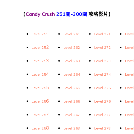
【
Candy Crush
251關-300關
攻略影片
】
Level 251
Level
26
1
Level 271
Leve
2
Level
25
Level
26
2
Level 272
Leve
3
Level
25
Level
26
3
Level 273
Leve
4
Level
25
Level
26
4
Level 274
Leve
5
Level
25
Level
26
5
Level 275
Leve
6
Level
25
Level
26
6
Level 276
Leve
7
Level
25
Level
26
7
Level 277
Leve
8
Level
25
Level 268
Level 278
Leve