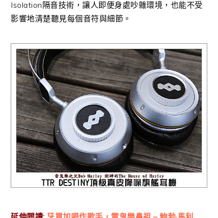
Isolation隔音技術，讓人即便身處吵雜環境，也能不受
影響地清楚聽見每個音符與細節。
延伸閱讀:
牙買加唱作歌手，雷鬼樂鼻祖 – 鮑勃·馬利