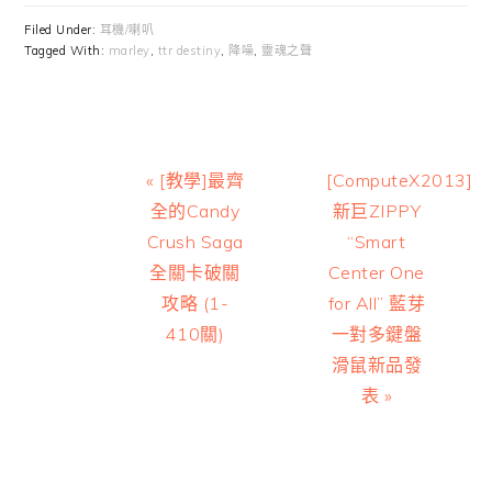
Filed Under:
耳機/喇叭
Tagged With:
marley
,
ttr destiny
,
降噪
,
靈魂之聲
Previous
Next
« [教學]最齊
[ComputeX2013]
Post:
Post:
全的Candy
新巨ZIPPY
Crush Saga
“Smart
全關卡破關
Center One
攻略 (1-
for All” 藍芽
410關)
一對多鍵盤
滑鼠新品發
表 »
Reader
Interactions