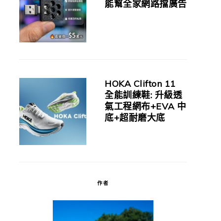
能幫全家網路擋廣告
HOKA Clifton 11
全能訓練鞋: 升級透
氣工程網布+EVA 中
底+超耐磨大底
作者