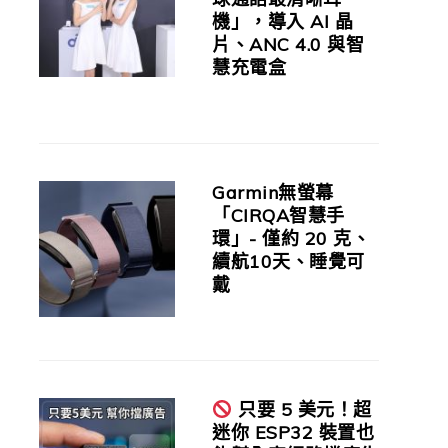
機」，導入 AI 晶
片、ANC 4.0 與智
慧充電盒
Garmin無螢幕
「CIRQA智慧手
環」- 僅約 20 克、
續航10天、睡覺可
戴
只要 5 美元！超
迷你 ESP32 裝置也