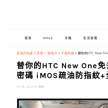
Skip
Skip
Skip
to
to
to
primary
main
primary
navigation
content
sidebar
首頁
APPLE
手機
生活家電
雲爸的私處
>
各類3C開箱文
>
手機周邊
>
替你的HTC New O
替你的HTC New One
密碼 iMOS疏油防指紋
03 29, 2013
by
雲爸