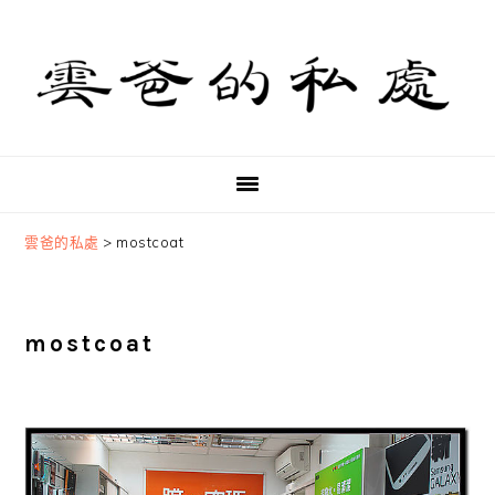
Skip
Skip
Skip
to
to
to
primary
main
primary
navigation
content
sidebar
雲爸的私處
>
mostcoat
mostcoat