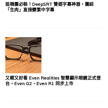
追韓團必裝！DeepSRT 雙語字幕神器，團綜
「生肉」直接變繁中字幕
又輕又好看 Even Realities 智慧顯示眼鏡正式登
台，Even G2、Even R1 同步上市