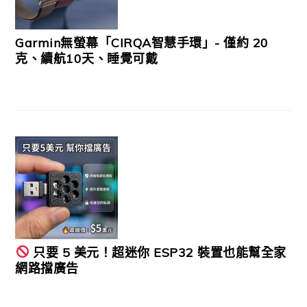
Garmin無螢幕「CIRQA智慧手環」- 僅約 20
克、續航10天、睡覺可戴
只要 5 美元！超迷你 ESP32 裝置也能幫全家
網路擋廣告