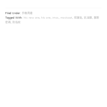
Filed Under:
手機周邊
Tagged With:
htc new one
,
htc one
,
imos
,
mostcoat
,
保護貼
,
抗油膜
,
膜斯
密碼
,
防指紋
Primary
Sidebar