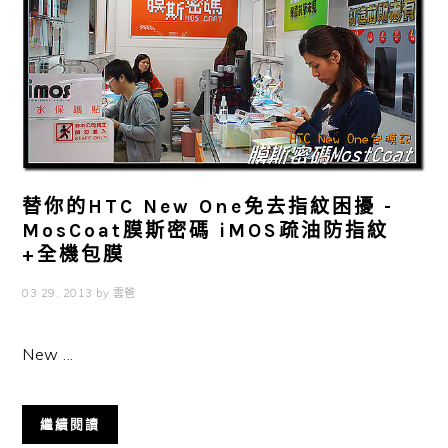
替你的HTC New One免去指紋困擾 -
MosCoat膜斯密碼 iMOS疏油防指紋
+全機包膜
03 29, 2013
by
雲爸
New ...
繼續閱讀