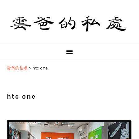
Skip
Skip
Skip
to
to
to
primary
main
primary
navigation
content
sidebar
雲爸的私處
>
htc one
htc one