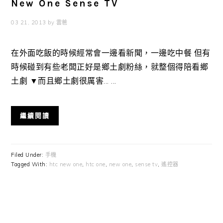
New One Sense TV
03 21, 2013
by
雲爸
在外面吃飯的時候經常會一邊看新聞，一邊吃中餐 但有
時候碰到有些老闆正好是鄉土劇粉絲，就整個得陪看鄉
土劇 ▼而且鄉土劇很厲害... ...
繼續閱讀
Filed Under:
手機
Tagged With:
htc new one
,
htc one
,
new one
,
sense tv
,
遙控器
Primary
Sidebar