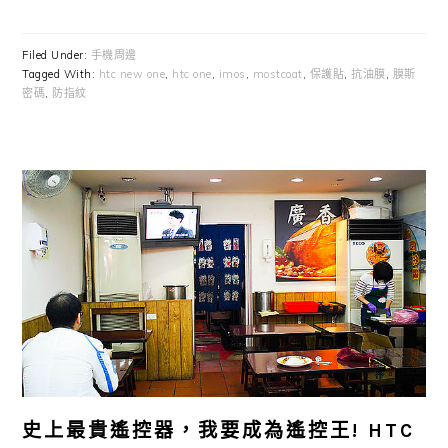
Filed Under:
手機周邊
Tagged With:
htc new one
,
htc one
,
imos
,
mostcoat
,
保護貼
,
抗油膜
,
膜斯
密碼
,
防指紋
史上最貴遙控器，我要成為遙控王! HTC