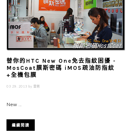
替你的HTC New One免去指紋困擾 -
MosCoat膜斯密碼 iMOS疏油防指紋
+全機包膜
03 29, 2013
by
雲爸
New ...
繼續閱讀