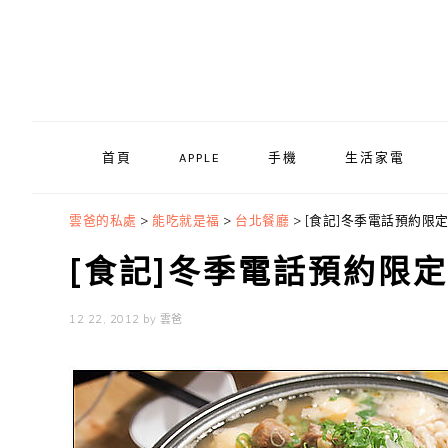
Skip
Skip
Skip
to
to
to
primary
main
primary
navigation
content
sidebar
首頁
APPLE
手機
生活家電
雲爸的私處
>
能吃就是福
>
台北餐廳
>
[食記]冬季電話預約限定
[食記]冬季電話預約限定
12 22, 2012
by
雲爸