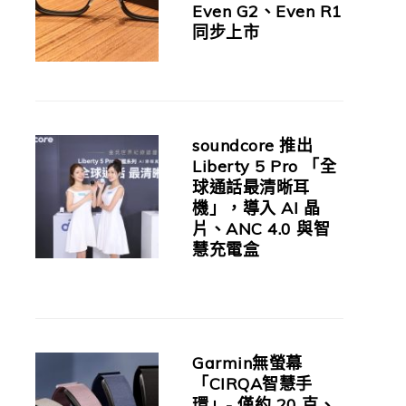
Even G2、Even R1
同步上市
soundcore 推出
Liberty 5 Pro 「全
球通話最清晰耳
機」，導入 AI 晶
片、ANC 4.0 與智
慧充電盒
Garmin無螢幕
「CIRQA智慧手
環」- 僅約 20 克、