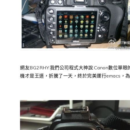
網友BG2RHY:我們公司程式大神說:Canon數位單眼的系統
機才是王道，折騰了一天，終於完美運行emacs，為了看