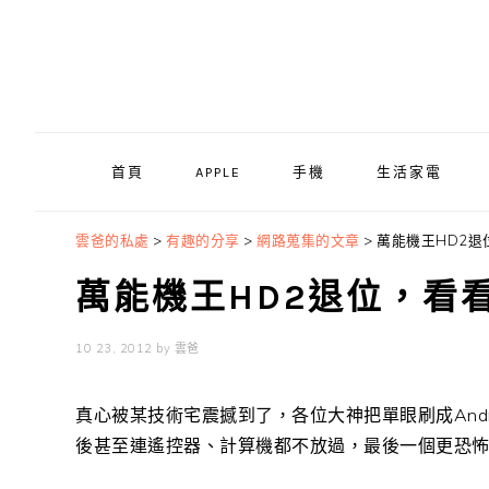
Skip
Skip
Skip
to
to
to
primary
main
primary
navigation
content
sidebar
首頁
APPLE
手機
生活家電
雲爸的私處
>
有趣的分享
>
網路蒐集的文章
>
萬能機王HD2
萬能機王HD2退位，看
10 23, 2012
by
雲爸
真心被某技術宅震撼到了，各位大神把單眼刷成Androi
後甚至連遙控器、計算機都不放過，最後一個更恐怖…