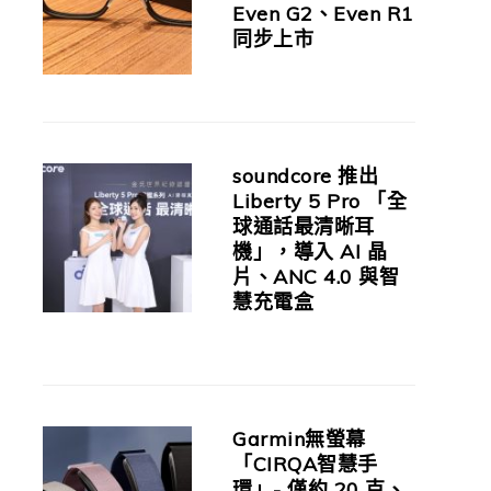
Even G2、Even R1
同步上市
soundcore 推出
Liberty 5 Pro 「全
球通話最清晰耳
機」，導入 AI 晶
片、ANC 4.0 與智
慧充電盒
Garmin無螢幕
「CIRQA智慧手
環」- 僅約 20 克、