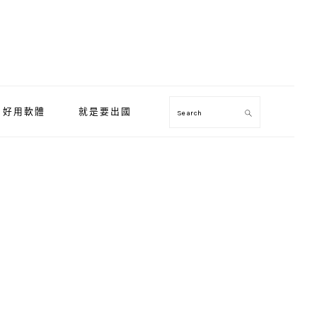
好用軟體
就是要出國
Search
Primary
Sidebar