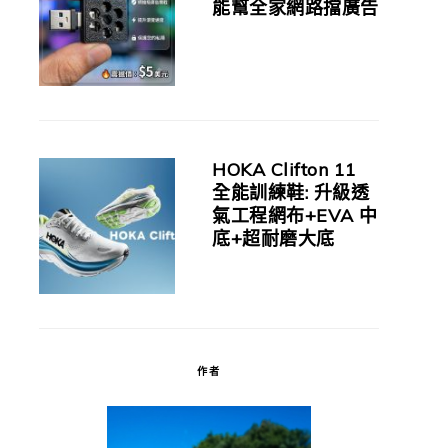
能幫全家網路擋廣告
HOKA Clifton 11
全能訓練鞋: 升級透
氣工程網布+EVA 中
底+超耐磨大底
作者