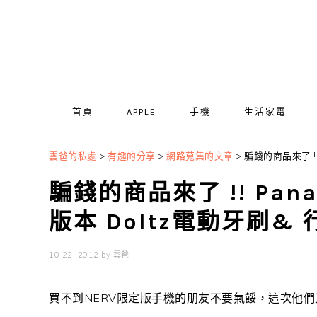
Skip
Skip
Skip
to
to
to
primary
main
primary
navigation
content
sidebar
首頁
APPLE
手機
生活家電
雲爸的私處
>
有趣的分享
>
網路蒐集的文章
>
騙錢的商品來了 !!
騙錢的商品來了 !! Pan
版本 Doltz電動牙刷&
10 22, 2012
by
雲爸
買不到NERV限定版手機的朋友不要氣餒，這次他