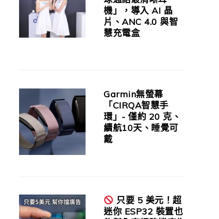
機」，導入 AI 晶
片、ANC 4.0 與智
慧充電盒
Garmin無螢幕
「CIRQA智慧手
環」- 僅約 20 克、
續航10天、睡覺可
戴
只要 5 美元！超
迷你 ESP32 裝置也