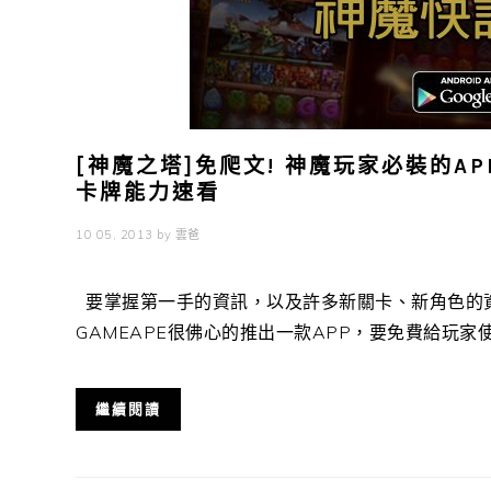
[神魔之塔]免爬文! 神魔玩家必裝的A
卡牌能力速看
10 05, 2013
by
雲爸
要掌握第一手的資訊，以及許多新關卡、新角色的
GAMEAPE很佛心的推出一款APP，要免費給玩家使 .
繼續閱讀