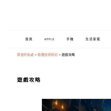
Skip
Skip
Skip
to
to
to
primary
main
primary
navigation
content
sidebar
首頁
APPLE
手機
生活家電
雲爸的私處
>
軟體技術研討
>
遊戲攻略
遊戲攻略