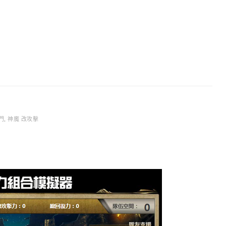
門
,
神魔 改攻擊