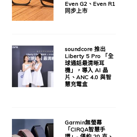
Even G2、Even R1
同步上市
soundcore 推出
Liberty 5 Pro 「全
球通話最清晰耳
機」，導入 AI 晶
片、ANC 4.0 與智
慧充電盒
Garmin無螢幕
「CIRQA智慧手
環」- 僅約 20 克、