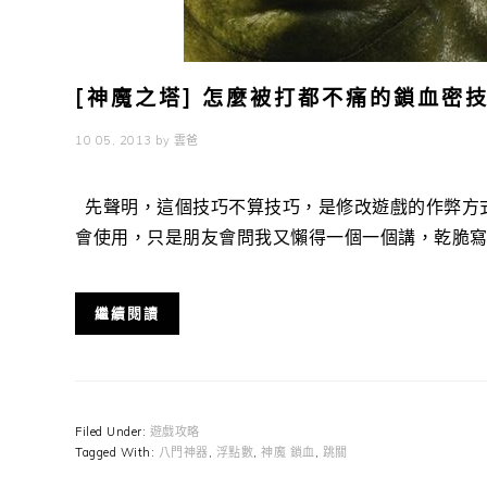
[神魔之塔] 怎麼被打都不痛的鎖血密技
10 05, 2013
by
雲爸
先聲明，這個技巧不算技巧，是修改遊戲的作弊方式
會使用，只是朋友會問我又懶得一個一個講，乾脆寫成 
繼續閱讀
Filed Under:
遊戲攻略
Tagged With:
八門神器
,
浮點數
,
神魔 鎖血
,
跳關