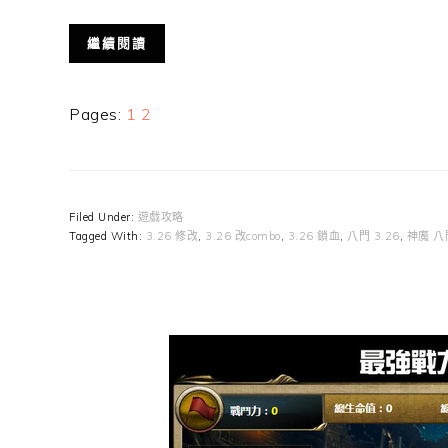
繼續閱讀
Page
Page
Pages:
1
2
Filed Under:
遊戲攻略
Tagged With:
3.26 修改
,
3.26 改combo
,
3.26 鎖血
,
八門 3.26
,
神魔 八