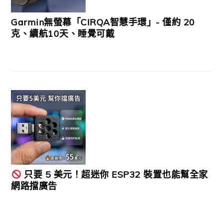
Garmin無螢幕「CIRQA智慧手環」- 僅約 20
克、續航10天、睡覺可戴
只要 5 美元！超迷你 ESP32 裝置也能幫全家
網路擋廣告