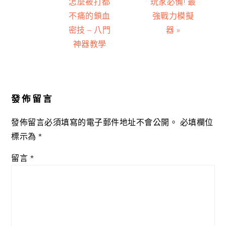
Post:
Post:
怎麼被打都
玩家必備! 最
不痛的鎖血
強戰力模擬
密技 – 八門
器 »
神器教學
Reader
Interactions
發佈留言
發佈留言必須填寫的電子郵件地址不會公開。
必填欄位
標示為
*
留言
*