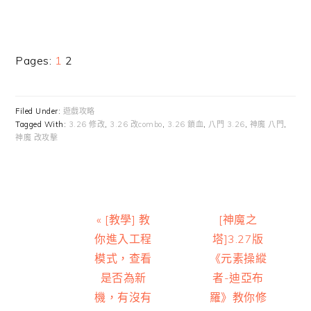
Page
Page
Pages:
1
2
Filed Under:
遊戲攻略
Tagged With:
3.26 修改
,
3.26 改combo
,
3.26 鎖血
,
八門 3.26
,
神魔 八門
,
神魔 改攻擊
Previous
Next
« [教學] 教
[神魔之
Post:
Post:
你進入工程
塔]3.27版
模式，查看
《元素操縱
是否為新
者-迪亞布
機，有沒有
羅》教你修