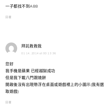
一子都找不到A88
回覆
拜託救救我
01 14, 2014 at 00:13:36
您好
我手機是蘋果 已經越獄成功
但是我下載八門跟燒餅
開啟後沒有出現懸浮在桌面或遊戲裡上的小圖示(我有選
取遊戲)
回覆