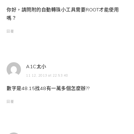
你好，請問附的自動轉珠小工具需要ROOT才能使用
嗎？
回覆
A1C太小
11 12, 2013 at 22:53:48
數字是48.15找48有一萬多個怎麼辦??
回覆