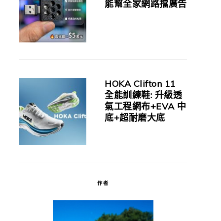
能幫全家網路擋廣告
HOKA Clifton 11
全能訓練鞋: 升級透
氣工程網布+EVA 中
底+超耐磨大底
作者