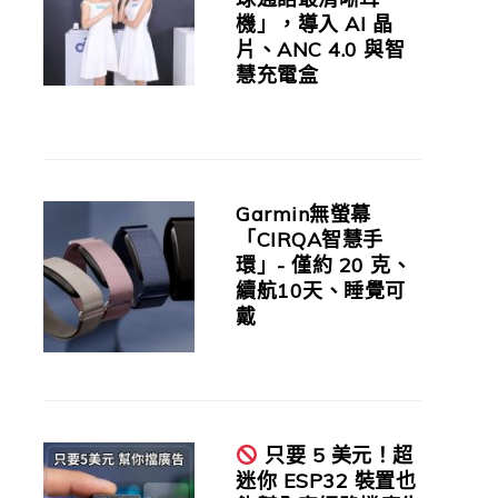
機」，導入 AI 晶
片、ANC 4.0 與智
慧充電盒
Garmin無螢幕
「CIRQA智慧手
環」- 僅約 20 克、
續航10天、睡覺可
戴
只要 5 美元！超
迷你 ESP32 裝置也