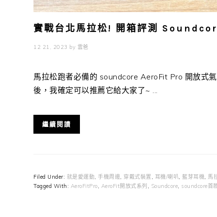
實戰台北馬拉松! 開箱評測 Soundcor
12 21, 2023
by
雲爸
馬拉松跑者必備的 soundcore AeroFit Pr
後，我確定可以推薦它給大家了~ ...
繼續閱讀
Filed Under:
就是愛運動
,
手機周邊
,
穿戴式裝置
,
耳機/喇叭
,
藍芽耳機
,
馬
Tagged With:
AeroFitPro
,
AeroFit開放式系列
,
Soundcore
,
soundcor