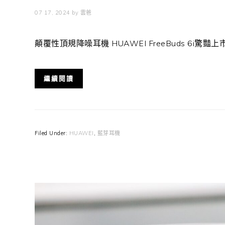
07 17, 2024
by
雲爸
顛覆性頂規降噪耳機 HUAWEI FreeBuds 6i驚豔
繼續閱讀
Filed Under:
HUAWEI
,
藍芽耳機