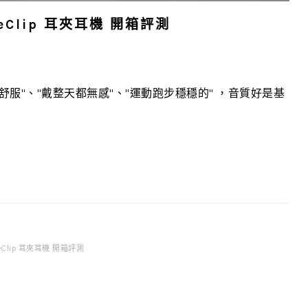
eClip 耳夾耳機 開箱評測
 "超級舒服"、"戴整天都無感"、"運動跑步穩穩的" ，音質好是基
eeClip 耳夾耳機 開箱評測