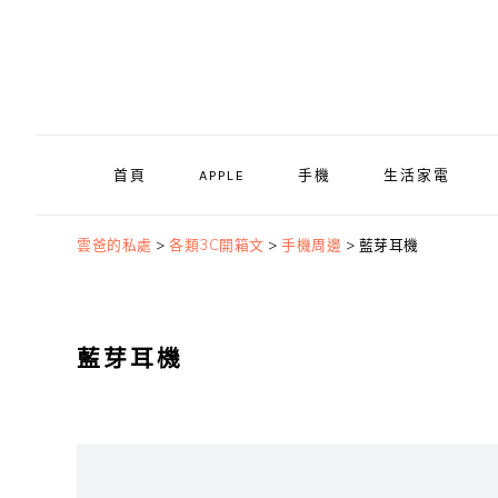
Skip
Skip
Skip
to
to
to
primary
main
primary
navigation
content
sidebar
首頁
APPLE
手機
生活家電
雲爸的私處
>
各類3C開箱文
>
手機周邊
>
藍芽耳機
藍芽耳機