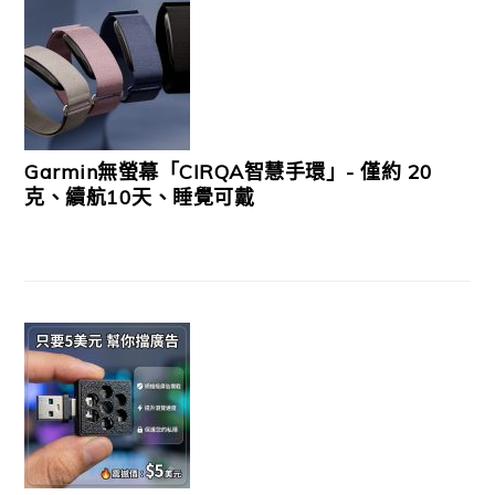
Garmin無螢幕「CIRQA智慧手環」- 僅約 20
克、續航10天、睡覺可戴