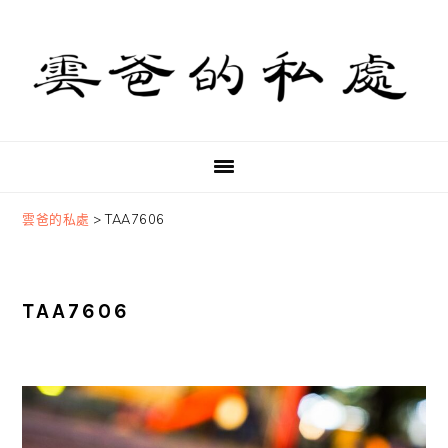
Skip
Skip
Skip
to
to
to
primary
main
primary
navigation
content
sidebar
雲爸的私處
>
TAA7606
TAA7606