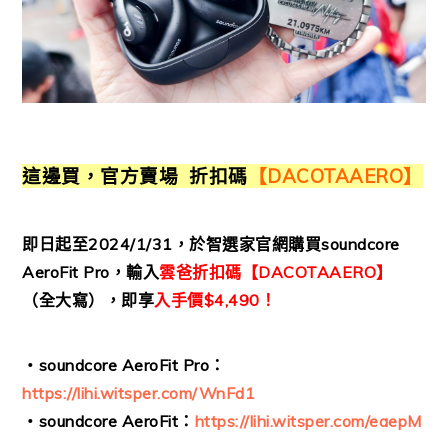
這邊買，官方賣場 折扣碼
【DACOTAAERO】
即日起至2024/1/31，於智選家官網購買soundcore
AeroFit Pro，輸入
雲爸折扣碼【DACOTAAERO】
（全大寫），即享
入手價$4,490！
・soundcore AeroFit Pro：
https://lihi.witsper.com/WnFd1
・soundcore AeroFit：
https://lihi.witsper.com/eaepM