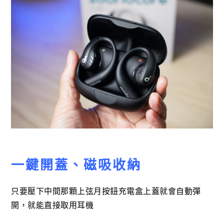
一鍵開蓋、磁吸收納
只要壓下中間那顆上弦月按鈕充電盒上蓋就會自動彈
開，就能直接取用耳機