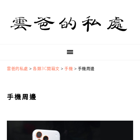
Skip
Skip
Skip
to
to
to
primary
main
primary
navigation
content
sidebar
雲爸的私處
>
各類3C開箱文
>
手機
>
手機周邊
手機周邊