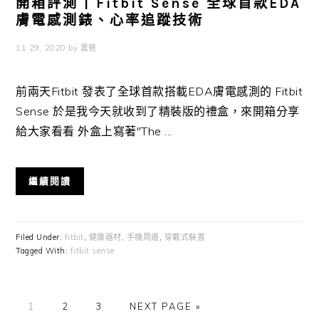
開箱評測 | Fitbit Sense 全球首款EDA
膚電感測錶、心率追蹤技術
11 29, 2020
by
雲爸
前兩天Fitbit 發表了全球首款搭載EDA膚電感測的 Fitbit
Sense 於是我今天就收到了精裝版的禮盒，來開箱分享
給大家看看 外盒上寫著"The ...
繼續閱讀
Filed Under:
fitbit
,
健康器材
,
手機周邊
,
穿戴式裝置
Tagged With:
fitbit sense
GO
GO
GO
GO
1
2
3
NEXT PAGE »