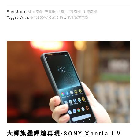
Filed Under:
Mac 周邊
,
充電器
,
手機
,
手機周邊
,
手機周邊
Tagged With:
倍思160W GaN5 Pro
,
氮化鎵充電器
大師旗艦輝煌再現-SONY Xperia 1 V