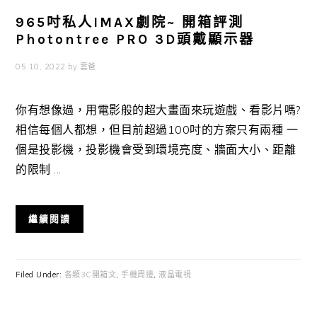
965吋私人IMAX劇院~ 開箱評測
Photontree PRO 3D頭戴顯示器
05 10, 2022
by
雲爸
你有想像過，用電影般的超大畫面來玩遊戲、看影片嗎?
相信每個人都想，但目前超過100吋的方案只有兩種 一
個是投影機，投影機會受到環境亮度、牆面大小、距離
的限制 ...
繼續閱讀
Filed Under:
各類3C開箱文
,
手機周邊
,
液晶電視