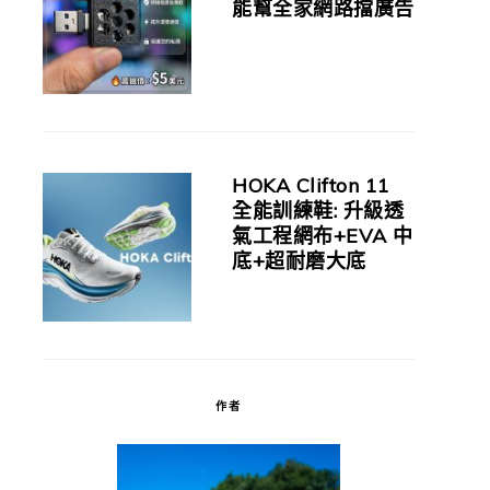
能幫全家網路擋廣告
HOKA Clifton 11
全能訓練鞋: 升級透
氣工程網布+EVA 中
底+超耐磨大底
作者