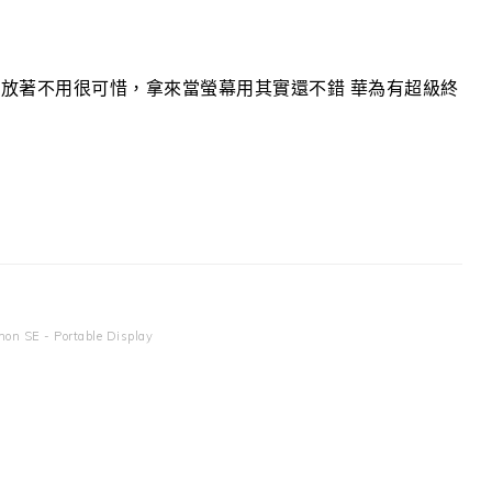
放著不用很可惜，拿來當螢幕用其實還不錯 華為有超級終
on SE - Portable Display