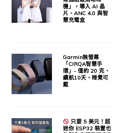
機」，導入 AI 晶
片、ANC 4.0 與智
慧充電盒
Garmin無螢幕
「CIRQA智慧手
環」- 僅約 20 克、
續航10天、睡覺可
戴
只要 5 美元！超
迷你 ESP32 裝置也