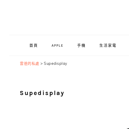
Skip
Skip
Skip
to
to
to
primary
main
primary
navigation
content
sidebar
首頁
APPLE
手機
生活家電
雲爸的私處
>
Supedisplay
Supedisplay