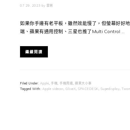
07 29, 2023
by
雲爸
如果你手邊有老平板，雖然效能慢了，但螢幕好好地
端、蘋果有通用控制、三星也推了Multi Control ...
繼續閱讀
Filed Under:
Apple
,
手機
,
手機周邊
,
蘋果大小事
Tagged With:
Apple sidecar
,
GlixeX
,
SPACEDESK
,
Supedisplay
,
Twom