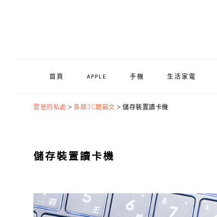
Skip
Skip
Skip
to
to
to
primary
main
primary
navigation
content
sidebar
首頁
APPLE
手機
生活家電
雲爸的私處
>
各類3C開箱文
>
儲存裝置讀卡機
儲存裝置讀卡機