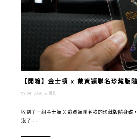
【開箱】金士頓 x 戴資穎聯名珍藏版
09 04, 2020
by
雲爸
收到了一組金士頓 X 戴資穎聯名款的珍藏版隨身碟，
沒了~~ ...