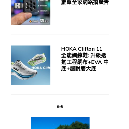
能幫全家網路擋廣告
HOKA Clifton 11
全能訓練鞋: 升級透
氣工程網布+EVA 中
底+超耐磨大底
作者