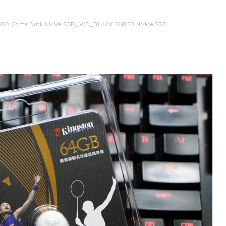
50 Game Dock NVMe SSD
,
WD_BLACK SN850 NVMe SSD