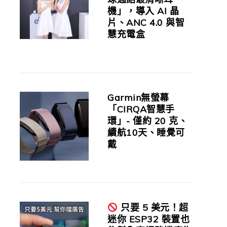
機」，導入 AI 晶
片、ANC 4.0 與智
慧充電盒
Garmin無螢幕
「CIRQA智慧手
環」- 僅約 20 克、
續航10天、睡覺可
戴
只要 5 美元！超
迷你 ESP32 裝置也