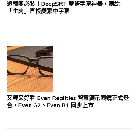
追韓團必裝！DeepSRT 雙語字幕神器，團綜
「生肉」直接變繁中字幕
又輕又好看 Even Realities 智慧顯示眼鏡正式登
台，Even G2、Even R1 同步上市