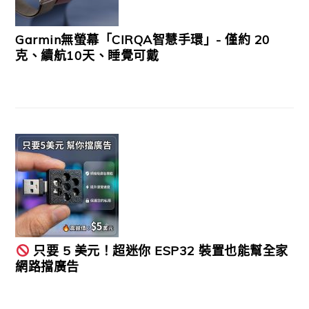
Garmin無螢幕「CIRQA智慧手環」- 僅約 20
克、續航10天、睡覺可戴
只要 5 美元！超迷你 ESP32 裝置也能幫全家
網路擋廣告