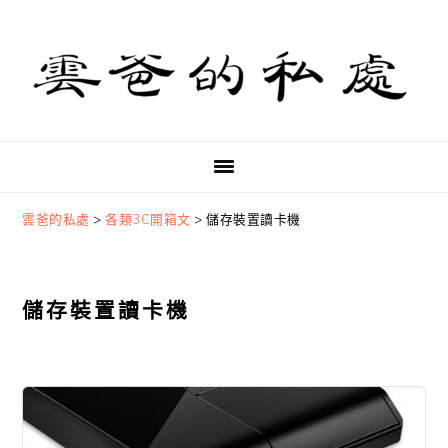
Skip
Skip
Skip
to
to
to
primary
main
primary
navigation
content
sidebar
雲爸的私處
>
各類3C開箱文
>
儲存裝置讀卡機
儲存裝置讀卡機