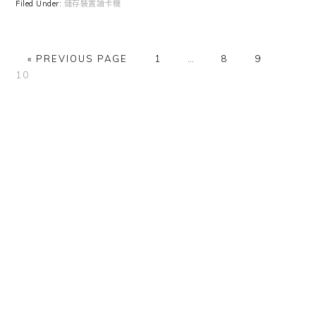
Filed Under:
儲存裝置讀卡機
GO
GO
Interim
GO
GO
GO
«
PREVIOUS PAGE
1
…
8
9
TO
TO
pages
TO
TO
TO
10
PAGE
omitted
PAGE
PAGE
PAGE
Primary
Sidebar