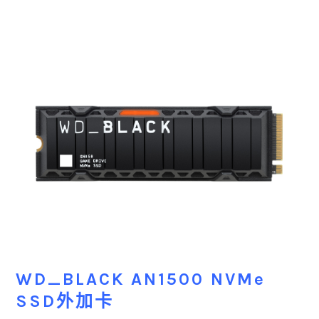
WD_BLACK AN1500 NVMe
SSD外加卡