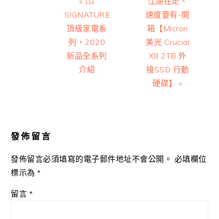
Previous
Next
« LG
江湖在走、
Post:
Post:
SIGNATURE
速度要有-開
頂級家電系
箱【Micron
列，2020
美光 Crucial
新品全系列
X8 2TB 外
介紹
接SSD 行動
硬碟】 »
Reader
Interactions
發佈留言
發佈留言必須填寫的電子郵件地址不會公開。
必填欄位
標示為
*
留言
*