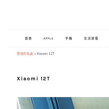
Skip
Skip
Skip
to
to
to
primary
main
primary
navigation
content
sidebar
首頁
APPLE
手機
生活家電
雲爸的私處
>
Xiaomi 12T
Xiaomi 12T