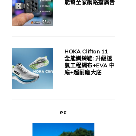
能幫全家網路擋廣告
HOKA Clifton 11
全能訓練鞋: 升級透
氣工程網布+EVA 中
底+超耐磨大底
作者