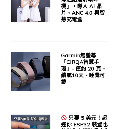
機」，導入 AI 晶
片、ANC 4.0 與智
慧充電盒
Garmin無螢幕
「CIRQA智慧手
環」- 僅約 20 克、
續航10天、睡覺可
戴
只要 5 美元！超
迷你 ESP32 裝置也