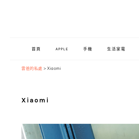
Skip
Skip
Skip
to
to
to
primary
main
primary
navigation
content
sidebar
首頁
APPLE
手機
生活家電
雲爸的私處
>
Xiaomi
Xiaomi