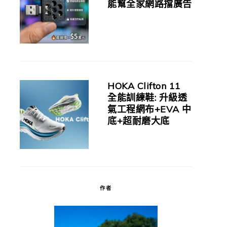
能幫全家網路擋廣告
HOKA Clifton 11
全能訓練鞋: 升級透
氣工程網布+EVA 中
底+超耐磨大底
作者