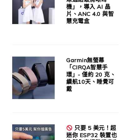
機」，導入 AI 晶
片、ANC 4.0 與智
慧充電盒
Garmin無螢幕
「CIRQA智慧手
環」- 僅約 20 克、
續航10天、睡覺可
戴
只要 5 美元！超
迷你 ESP32 裝置也