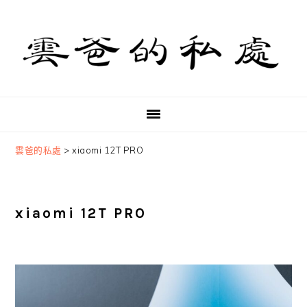
Skip
Skip
Skip
to
to
to
primary
main
primary
navigation
content
sidebar
雲爸的私處
>
xiaomi 12T PRO
xiaomi 12T PRO