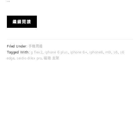
繼續閱讀
Filed Under:
手機周邊
Tagged With:
g flex2
,
iphone 6 plus
,
iphone 6+
,
iphone6
,
m9
,
s6
,
s6
edge
,
seidio dilex pro
,
磁吸 支架
Primary
Sidebar