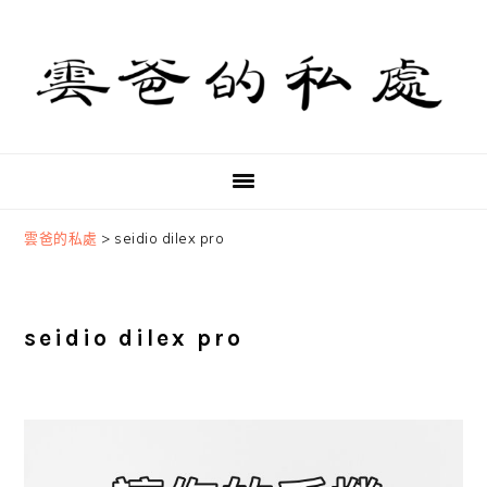
Skip
Skip
Skip
to
to
to
primary
main
primary
navigation
content
sidebar
雲爸的私處
>
seidio dilex pro
seidio dilex pro