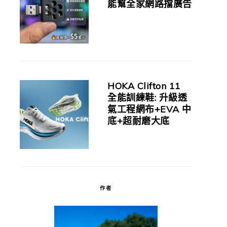
能幫全家網路擋廣告
HOKA Clifton 11
全能訓練鞋: 升級透
氣工程網布+EVA 中
底+超耐磨大底
作者