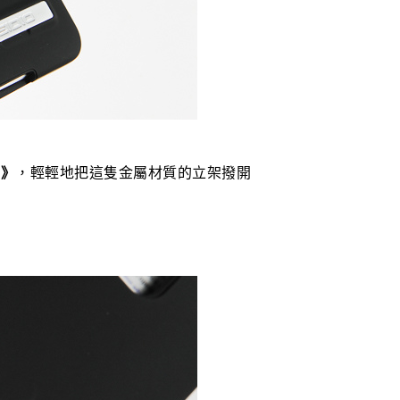
架》
，輕輕地把這隻金屬材質的立架撥開