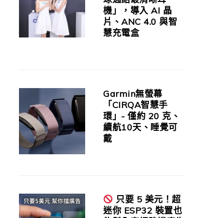
機」，導入 AI 晶
片、ANC 4.0 與智
慧充電盒
Garmin無螢幕
「CIRQA智慧手
環」- 僅約 20 克、
續航10天、睡覺可
戴
只要 5 美元！超
迷你 ESP32 裝置也