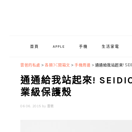
Skip
Skip
Skip
to
to
to
primary
main
primary
navigation
content
sidebar
首頁
APPLE
手機
生活家電
雲爸的私處
>
各類3C開箱文
>
手機周邊
>
通通給我站起來! SEI
通通給我站起來! SEIDIO
業級保護殼
06 06, 2015
by
雲爸