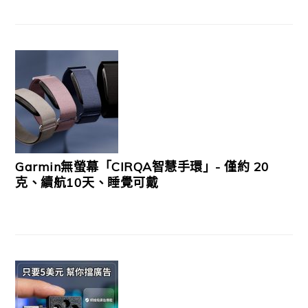
Garmin無螢幕「CIRQA智慧手環」- 僅約 20
克、續航10天、睡覺可戴