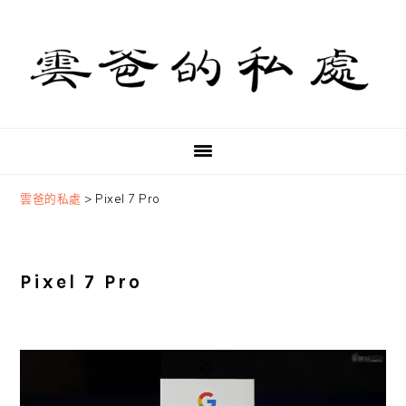
Skip
Skip
Skip
to
to
to
primary
main
primary
navigation
content
sidebar
雲爸的私處
>
Pixel 7 Pro
Pixel 7 Pro