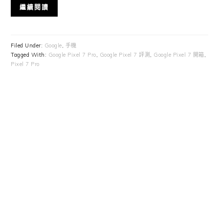
繼續閱讀
Filed Under:
Google
,
手機
Tagged With:
Google Pixel 7 Pro
,
Google Pixel 7 評測
,
Google Pixel 7 開箱
,
Pixel 7 Pro
Primary
Sidebar