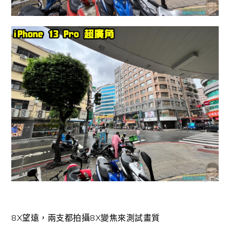
8X望遠，兩支都拍攝8X變焦來測試畫質