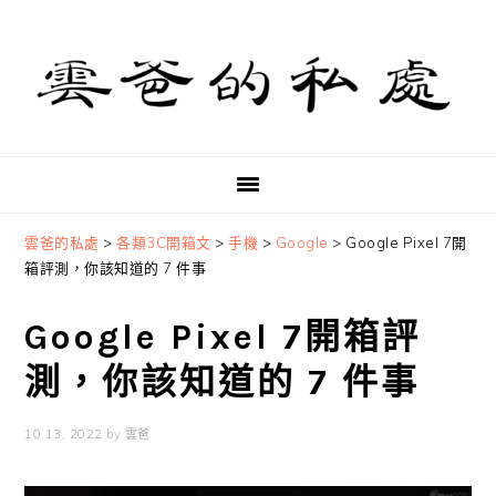
Skip
Skip
Skip
to
to
to
primary
main
primary
navigation
content
sidebar
雲爸的私處
>
各類3C開箱文
>
手機
>
Google
>
Google Pixel 7開
箱評測，你該知道的 7 件事
Google Pixel 7開箱評
測，你該知道的 7 件事
10 13, 2022
by
雲爸