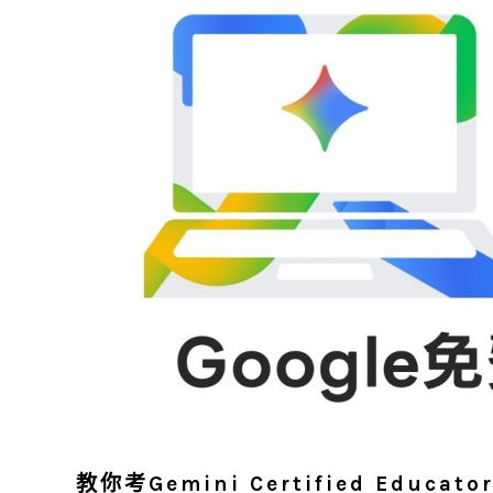
教你考Gemini Certified Edu