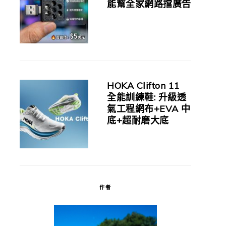
能幫全家網路擋廣告
HOKA Clifton 11
全能訓練鞋: 升級透
氣工程網布+EVA 中
底+超耐磨大底
作者