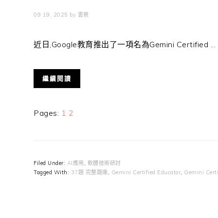
09 19, 2025
by
雲爸
近日,Google教育推出了一項名為Gemini Certified ...
繼續閱讀
Page
Page
Pages:
1
2
Filed Under:
AI應用
,
軟體技術研討
Tagged With:
37題 完整題庫
,
Gemini Certified Educator
,
Gemini Cert