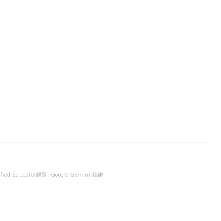
ified Educator證照
,
Google Gemini 認證