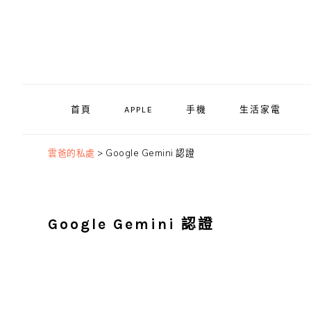
Skip
Skip
Skip
to
to
to
primary
main
primary
navigation
content
sidebar
首頁
APPLE
手機
生活家電
雲爸的私處
>
Google Gemini 認證
Google Gemini 認證