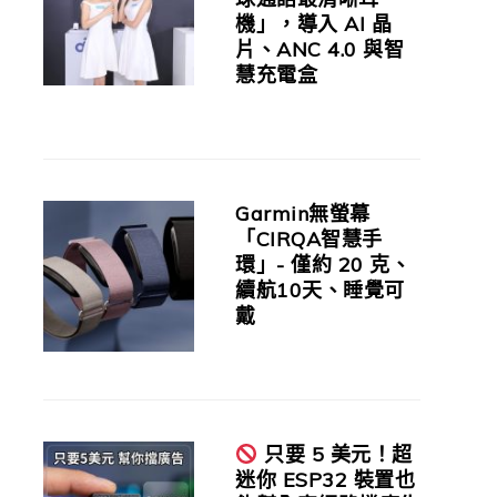
機」，導入 AI 晶
片、ANC 4.0 與智
慧充電盒
Garmin無螢幕
「CIRQA智慧手
環」- 僅約 20 克、
續航10天、睡覺可
戴
只要 5 美元！超
迷你 ESP32 裝置也